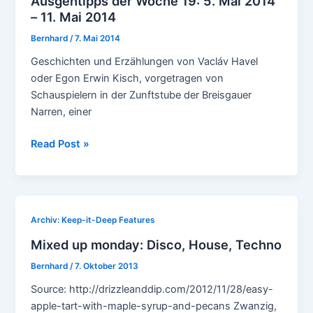
Ausgehtipps der Woche 19: 5. Mai 2014
– 11. Mai 2014
Bernhard
/
7. Mai 2014
Geschichten und Erzählungen von Vacláv Havel
oder Egon Erwin Kisch, vorgetragen von
Schauspielern in der Zunftstube der Breisgauer
Narren, einer
Ausgehtipps
Read Post »
der
Woche
19:
5.
Archiv: Keep-it-Deep Features
Mai
Mixed up monday: Disco, House, Techno
2014
–
Bernhard
/
7. Oktober 2013
11.
Source: http://drizzleanddip.com/2012/11/28/easy-
Mai
apple-tart-with-maple-syrup-and-pecans Zwanzig,
2014