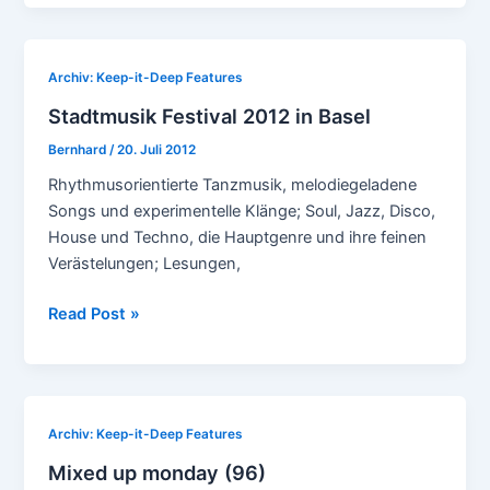
(112)
Archiv: Keep-it-Deep Features
Stadtmusik Festival 2012 in Basel
Bernhard
/
20. Juli 2012
Rhythmusorientierte Tanzmusik, melodiegeladene
Songs und experimentelle Klänge; Soul, Jazz, Disco,
House und Techno, die Hauptgenre und ihre feinen
Verästelungen; Lesungen,
Stadtmusik
Read Post »
Festival
2012
in
Basel
Archiv: Keep-it-Deep Features
Mixed up monday (96)