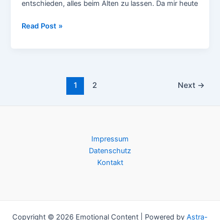
entschieden, alles beim Alten zu lassen. Da mir heute
Termine
Read Post »
im
Mai
Post
1
2
Next
→
pagination
Impressum
Datenschutz
Kontakt
Copyright © 2026 Emotional Content | Powered by
Astra-