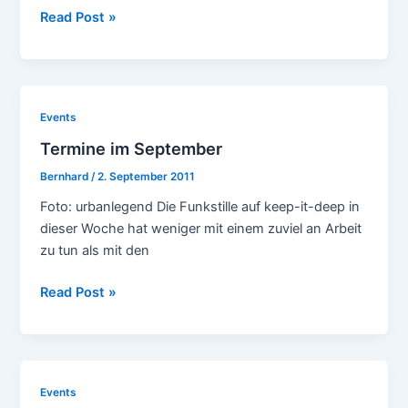
Mixed
Read Post »
up
monday
(76)
Events
Termine im September
Bernhard
/
2. September 2011
Foto: urbanlegend Die Funkstille auf keep-it-deep in
dieser Woche hat weniger mit einem zuviel an Arbeit
zu tun als mit den
Termine
Read Post »
im
September
Events