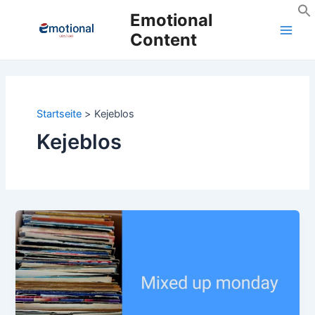
Zum
Emotional
Inhalt
Content
Main
springen
Men
Startseite
Kejeblos
Kejeblos