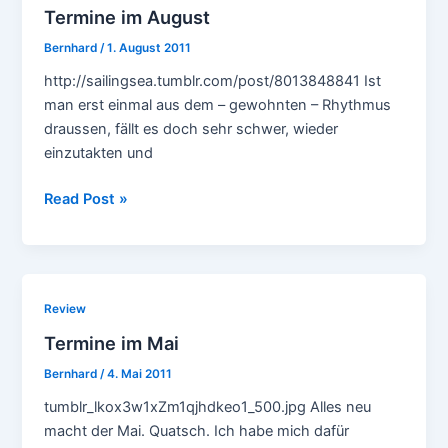
Termine im August
Bernhard
/
1. August 2011
http://sailingsea.tumblr.com/post/8013848841 Ist
man erst einmal aus dem – gewohnten – Rhythmus
draussen, fällt es doch sehr schwer, wieder
einzutakten und
Termine
Read Post »
im
August
Review
Termine im Mai
Bernhard
/
4. Mai 2011
tumblr_lkox3w1xZm1qjhdkeo1_500.jpg Alles neu
macht der Mai. Quatsch. Ich habe mich dafür