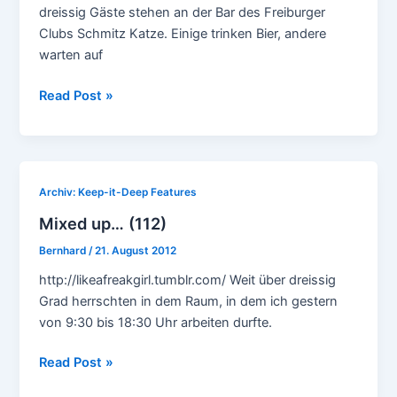
dreissig Gäste stehen an der Bar des Freiburger
Clubs Schmitz Katze. Einige trinken Bier, andere
warten auf
Mixed
Read Post »
up
monday:
Disco,
House,
Archiv: Keep-it-Deep Features
Techno
Mixed up… (112)
Bernhard
/
21. August 2012
http://likeafreakgirl.tumblr.com/ Weit über dreissig
Grad herrschten in dem Raum, in dem ich gestern
von 9:30 bis 18:30 Uhr arbeiten durfte.
Mixed
Read Post »
up…