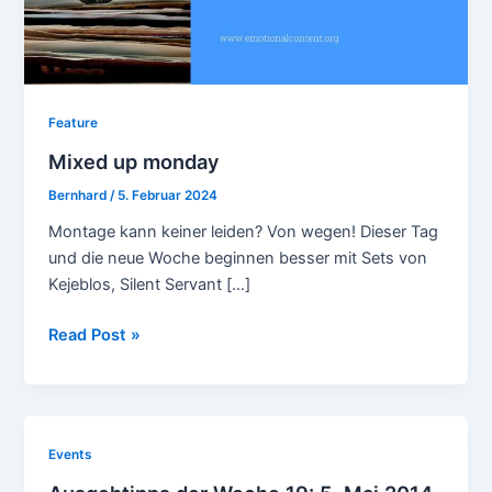
Feature
Mixed up monday
Bernhard
/
5. Februar 2024
Montage kann keiner leiden? Von wegen! Dieser Tag
und die neue Woche beginnen besser mit Sets von
Kejeblos, Silent Servant […]
Mixed
Read Post »
up
monday
Events