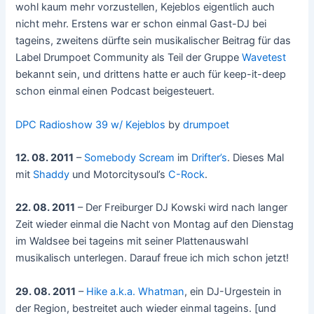
wohl kaum mehr vorzustellen, Kejeblos eigentlich auch
nicht mehr. Erstens war er schon einmal Gast-DJ bei
tageins, zweitens dürfte sein musikalischer Beitrag für das
Label Drumpoet Community als Teil der Gruppe
Wavetest
bekannt sein, und drittens hatte er auch für keep-it-deep
schon einmal einen Podcast beigesteuert.
DPC Radioshow 39 w/ Kejeblos
by
drumpoet
12. 08. 2011
–
Somebody Scream
im
Drifter’s
. Dieses Mal
mit
Shaddy
und Motorcitysoul’s
C-Rock
.
22. 08. 2011
– Der Freiburger DJ Kowski wird nach langer
Zeit wieder einmal die Nacht von Montag auf den Dienstag
im Waldsee bei tageins mit seiner Plattenauswahl
musikalisch unterlegen. Darauf freue ich mich schon jetzt!
29. 08. 2011
–
Hike a.k.a. Whatman
, ein DJ-Urgestein in
der Region, bestreitet auch wieder einmal tageins. [und