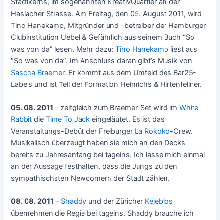
Stadtkerns, im sogenannten KreativQuartier an der
Haslacher Strasse. Am Freitag, den 05. August 2011, wird
Tino Hanekamp, Mitgründer und -betreiber der Hamburger
Clubinstitution Uebel & Gefährlich aus seinem Buch “So
was von da” lesen. Mehr dazu:
Tino Hanekamp
liest aus
“So was von da”. Im Anschluss daran gibt’s Musik von
Sascha Braemer
. Er kommt aus dem Umfeld des Bar25-
Labels und ist Teil der Formation Heinrichs & Hirtenfellner.
05. 08. 2011
– zeitgleich zum Braemer-Set wird im
White
Rabbit
die
Time To Jack
eingeläutet. Es ist das
Veranstaltungs-Debüt der Freiburger
La Rokoko
-Crew.
Musikalisch überzeugt haben sie mich an den Decks
bereits zu Jahresanfang bei tageins. Ich lasse mich einmal
an der Aussage festhalten, dass die Jungs zu den
sympathischsten Newcomern der Stadt zählen.
08. 08. 2011
–
Shaddy
und der Züricher
Kejeblos
übernehmen die Regie bei tageins. Shaddy brauche ich