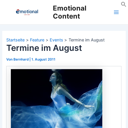
Zum
Emotional
Inhalt
Content
Main
springen
Men
Startseite
Feature
Events
Termine im August
Termine im August
Von
Bernhard
|
1. August 2011