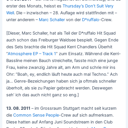
erster des Monats, heisst es
Thursday’s Don’t Suit Very
Well
. Die – inzwischen – 28. Auflage wird stattfinden mit –
unter anderem –
Marc Schaller
von der
D*ruffalo
-Crew.
[Dieser, Marc Schaller, hat als Teil der D*ruffalo Hit Squad
auch schon das Freiburger Waldsee bespielt. Gegen Ende
des Sets brachte die Hit Squad Kerri Chandlers Überhit
“
Atmosphere EP – Track 1
” zum Einsatz. Während die Kerri-
Bassline meinen Bauch streichelte, fasste mich eine junge
Frau, keine zwanzig Jahre alt, am Arm und schrie mir ins
Ohr: “Boah, ey, endlich läuft heute auch mal Techno.” Ach
ja… Genre-Bezeichungen haben sich ja oftmals schneller
überholt, als sie zu Papier gebracht werden. Deswegen
seh’ ich das auch nicht ganz so eng.]
13. 08. 2011
– im Grossraum Stuttgart macht seit kurzem
die
Common Sense People
-Crew auf sich aufmerksam.
Diese hatten auf Anfang Juni Soundstream in den Club