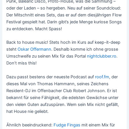
Punk, Balearic Disco, Proto-House, was die Sammlung –
oder der Laden – so hergeben. Neu auf seiner Soundcloud:
Der Mitschnitt eines Sets, das er auf dem diesjährigen Flow
Festival gespielt hat. Darin gibt’s jede Menge kuriose Songs
zu entdecken. Macht Spass!
Back to house music! Stets hoch im Kurs auf keep-it-deep
steht
Oskar Offermann
. Deshalb komme ich ohne grosse
Umschweife zu seinen Mix für das Portal
nightclubber.ro
.
Don’t miss this!
Dazu passt bestens der neueste Podcast auf
roof.fm
, der
dieses Mal von Thomas Hammann, seines Zeichens
Resident-DJ im Offenbacher Club Robert Johnson. Er ist
bekannt für seine Fähigkeit, die edelsten Gewächse unter
den vielen Guten aufzuspüren. Wem sein Mix nicht gefällt,
hat House nie geliebt.
Ähnlich beeindruckend:
Fudge Fingas
mit einem Mix für