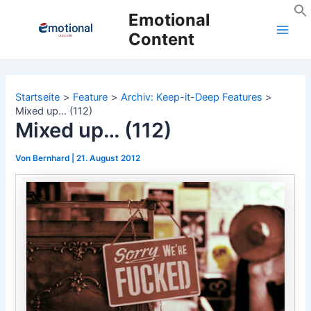
Zum
Emotional
Inhalt
Content
Main
springen
Men
Startseite
Feature
Archiv: Keep-it-Deep Features
Mixed up… (112)
Mixed up… (112)
Von
Bernhard
|
21. August 2012