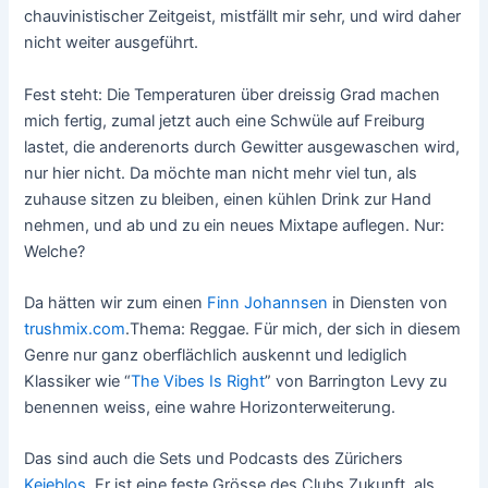
chauvinistischer Zeitgeist, mistfällt mir sehr, und wird daher
nicht weiter ausgeführt.
Fest steht: Die Temperaturen über dreissig Grad machen
mich fertig, zumal jetzt auch eine Schwüle auf Freiburg
lastet, die anderenorts durch Gewitter ausgewaschen wird,
nur hier nicht. Da möchte man nicht mehr viel tun, als
zuhause sitzen zu bleiben, einen kühlen Drink zur Hand
nehmen, und ab und zu ein neues Mixtape auflegen. Nur:
Welche?
Da hätten wir zum einen
Finn Johannsen
in Diensten von
trushmix.com
.Thema: Reggae. Für mich, der sich in diesem
Genre nur ganz oberflächlich auskennt und lediglich
Klassiker wie “
The Vibes Is Right
” von Barrington Levy zu
benennen weiss, eine wahre Horizonterweiterung.
Das sind auch die Sets und Podcasts des Zürichers
Kejeblos
. Er ist eine feste Grösse des Clubs Zukunft, als