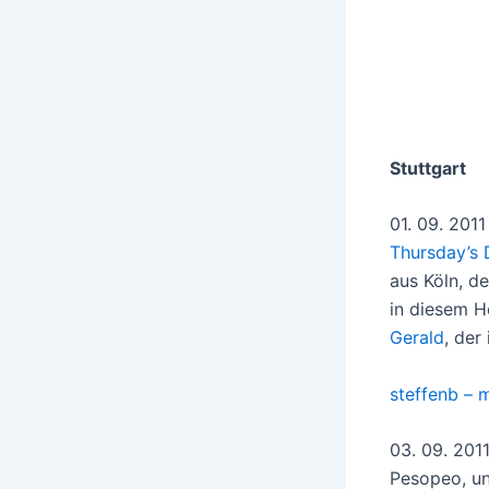
Stuttgart
01. 09. 201
Thursday’s D
aus Köln, d
in diesem He
Gerald
, der
steffenb – 
03. 09. 201
Pesopeo, un