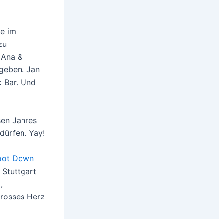
he im
zu
 Ana &
 geben. Jan
k Bar. Und
sen Jahres
dürfen. Yay!
oot Down
 Stuttgart
,
grosses Herz