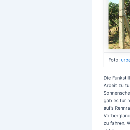
Foto:
urb
Die Funksti
Arbeit zu t
Sonnensche
gab es für 
auf’s Rennr
Vorbergland
zu fahren. 