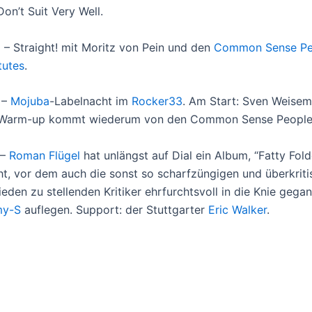
on’t Suit Very Well.
1 – Straight! mit Moritz von Pein und den
Common Sense Pe
tutes
.
 –
Mojuba
-Labelnacht im
Rocker33
. Am Start: Sven Weise
 Warm-up kommt wiederum von den Common Sense People
 –
Roman Flügel
hat unlängst auf Dial ein Album, “Fatty Fold
cht, vor dem auch die sonst so scharfzüngigen und überkriti
eden zu stellenden Kritiker ehrfurchtsvoll in die Knie gegan
y-S
auflegen. Support: der Stuttgarter
Eric Walker
.