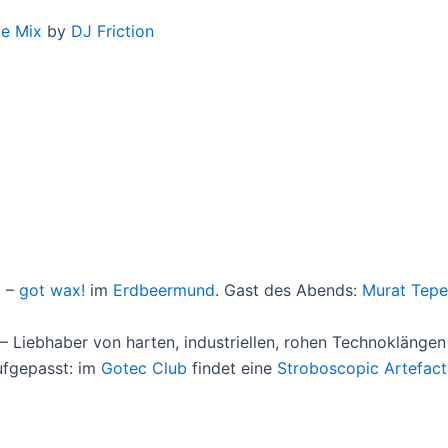
ie Mix
by
DJ Friction
1 –
got wax!
im
Erdbeermund
. Gast des Abends:
Murat Tepe
 – Liebhaber von harten, industriellen, rohen Technoklängen
ufgepasst: im
Gotec Club
findet eine
Stroboscopic Artefact