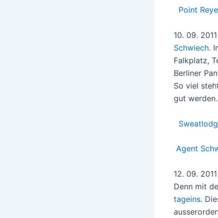
Point Reye
10. 09. 201
Schwiech
. 
Falkplatz, 
Berliner Pa
So viel ste
gut werden. 
Sweatlodg
Agent Schw
12. 09. 201
Denn mit de
tageins
. Di
ausserorden