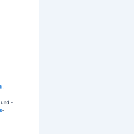
li
.
 und -
s
-