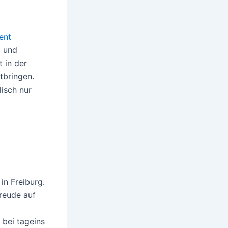
ent
b und
 in der
tbringen.
lisch nur
in Freiburg.
reude auf
 bei tageins