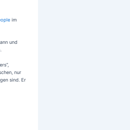
ople
im
mann und
.
ers”,
schen, nur
gen sind. Er