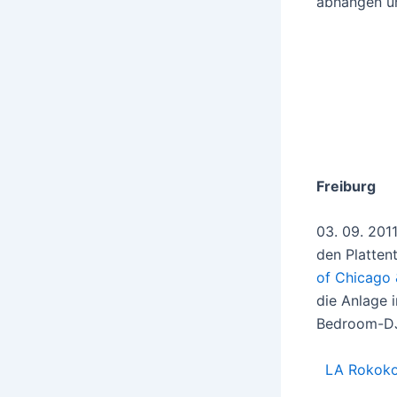
abhängen un
Freiburg
03. 09. 201
den Platten
of Chicago 
die Anlage 
Bedroom-DJ 
LA Rokoko