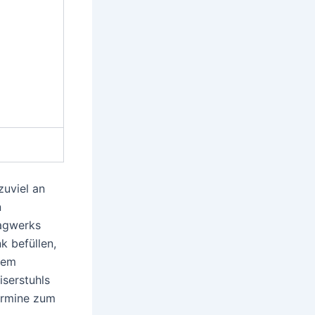
zuviel an
n
agwerks
k befüllen,
dem
iserstuhls
Termine zum