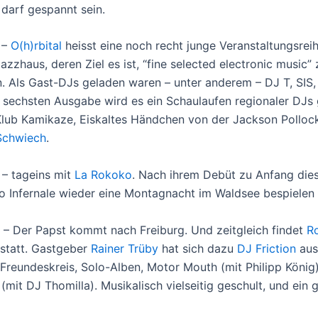
darf gespannt sein.
 –
O(h)rbital
heisst eine noch recht junge Veranstaltungsrei
azzhaus, deren Ziel es ist, “fine selected electronic music” 
n. Als Gast-DJs geladen waren – unter anderem – DJ T, SIS,
ur sechsten Ausgabe wird es ein Schaulaufen regionaler DJs
lub Kamikaze, Eiskaltes Händchen von der Jackson Polloc
Schwiech
.
 – tageins mit
La Rokoko
. Nach ihrem Debüt zu Anfang die
io Infernale wieder eine Montagnacht im Waldsee bespielen 
1 – Der Papst kommt nach Freiburg. Und zeitgleich findet
R
statt. Gastgeber
Rainer Trüby
hat sich dazu
DJ Friction
aus
 Freundeskreis, Solo-Alben, Motor Mouth (mit Philipp König)
(mit DJ Thomilla). Musikalisch vielseitig geschult, und ein 