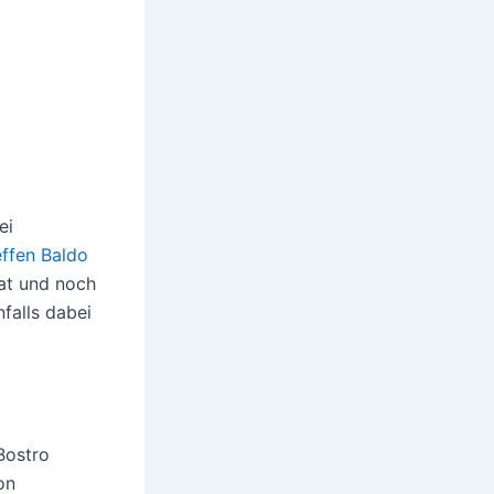
ei
effen Baldo
at und noch
nfalls dabei
Bostro
on