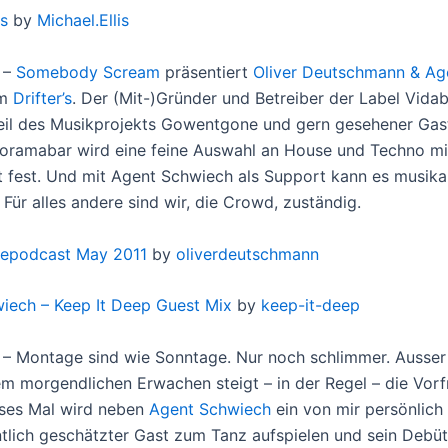
s
by
Michael.Ellis
1 –
Somebody Scream
präsentiert
Oliver Deutschmann & Ag
Im
Drifter’s
. Der (Mit-)Gründer und Betreiber der Label Vida
Teil des Musikprojekts Gowentgone und gern gesehener Gast
noramabar wird eine feine Auswahl an House und Techno mi
ht fest. Und mit Agent Schwiech als Support kann es musika
Für alles andere sind wir, die Crowd, zuständig.
epodcast May 2011
by
oliverdeutschmann
iech – Keep It Deep Guest Mix
by
keep-it-deep
1 – Montage sind wie Sonntage. Nur noch schlimmer. Ausser 
m morgendlichen Erwachen steigt – in der Regel – die Vorf
eses Mal wird neben
Agent Schwiech
ein von mir persönlich
tlich geschätzter Gast zum Tanz aufspielen und sein Debüt