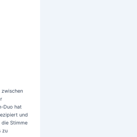
t zwischen
r
n-Duo hat
ezipiert und
r die Stimme
s zu