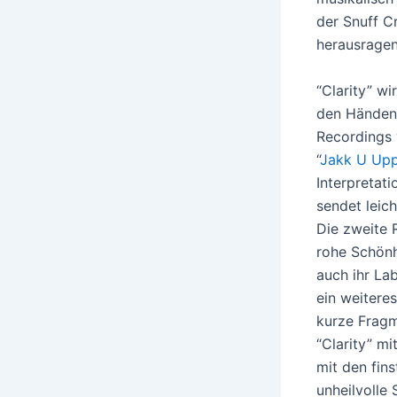
der Snuff C
herausragen
“Clarity” wi
den Hände
Recordings v
“
Jakk U Up
Interpretat
sendet leic
Die zweite 
rohe Schönh
auch ihr Lab
ein weitere
kurze Fragm
“Clarity” m
mit den fin
unheilvolle 