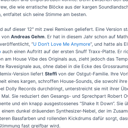
rew, die wie erratische Blöcke aus der kargen Soundlandsc
, entfaltet sich seine Stimme am besten.
rd auf dieser 12″ mit zwei Remixen geliefert. Eine Version 
n von
Andreas Gehm
. Er hat in diesem Jahr schon auf Mat
eröffentlicht, “
U Don’t Love Me Anymore
“, und hatte als El
p
auch einen Auftritt auf der ersten Snuff Traxx-Platte. Er ri
ion am House Vibe des Originals aus, zieht jedoch das Tem
hte Ravesignale aus, ohne dabei in die Ecke des Grossraums
Remix-Version liefert
Steffi
von der Ostgut-Familie. Ihre Vorl
eit eines kargen, schroffen House-Sounds, die sowohl ihre
el Dolly Records durchdringt, unterstreicht sie mit ihrer Ü
s Mal. Sie reduziert den Gesangs- und Sprechpart Robert 
ente und ein knapp ausgestossenes “Shake It Down”. Sie ü
it einem dunkel dräuenden Synthesizer-Nebel, der im Zusa
steren Bassfarben und rollenden Kickdrums dafür sorgt, das
Stimmung fast greifbar wird.