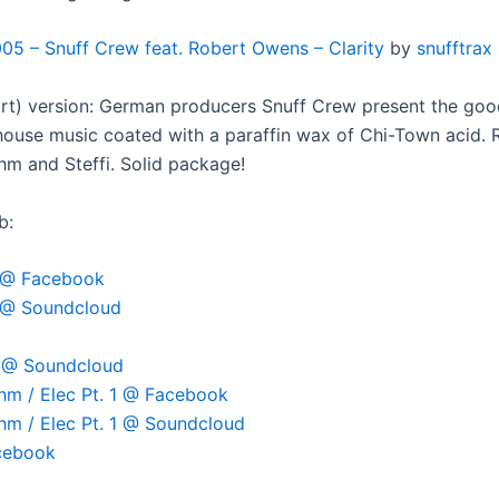
005 – Snuff Crew feat. Robert Owens – Clarity
by
snufftrax
ort) version: German producers Snuff Crew present the goo
 house music coated with a paraffin wax of Chi-Town acid.
m and Steffi. Solid package!
b:
 @ Facebook
 @ Soundcloud
x @ Soundcloud
m / Elec Pt. 1 @ Facebook
m / Elec Pt. 1 @ Soundcloud
acebook