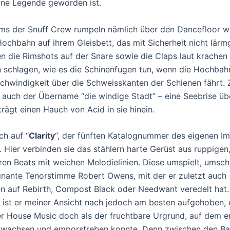
ine Legende geworden ist.
ms der Snuff Crew rumpeln nämlich über den Dancefloor wi
ochbahn auf ihrem Gleisbett, das mit Sicherheit nicht lä
sen die Rimshots auf der Snare sowie die Claps laut krachen 
 schlagen, wie es die Schinenfugen tun, wenn die Hochbah
chwindigkeit über die Schweisskanten der Schienen fährt
auch der Übername “die windige Stadt” – eine Seebrise üb
rägt einen Hauch von Acid in sie hinein.
h auf “
Clarity
“, der fünften Katalognummer des eigenen Im
. Hier verbinden sie das stählern harte Gerüst aus ruppigen
ren Beats mit weichen Melodielinien. Diese umspielt, umsc
gnante Tenorstimme Robert Owens, mit der er zuletzt auch
n auf Rebirth, Compost Black oder Needwant veredelt hat. 
, ist er meiner Ansicht nach jedoch am besten aufgehoben, 
er House Music doch als der fruchtbare Urgrund, auf dem e
h wachsen und emporstreben konnte. Denn zwischen den B