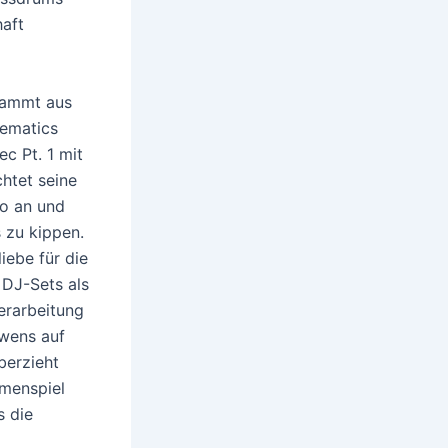
haft
stammt aus
hematics
ec Pt. 1 mit
chtet seine
po an und
 zu kippen.
iebe für die
 DJ-Sets als
berarbeitung
Owens auf
berzieht
mmenspiel
s die