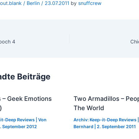
bout.blank / Berlin / 23.07.2011
by
snuffcrew
poch 4
dte Beiträge
s – Geek Emotions
Two Armadillos – Peop
)
The World
-it-Deep Reviews
| Von
Archiv: Keep-it-Deep Reviews
|
. September 2012
Bernhard
|
2. September 2011