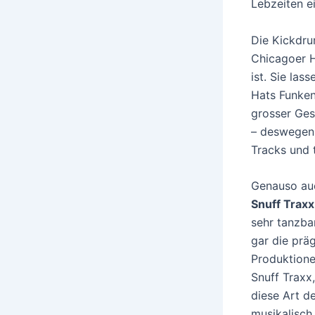
Lebzeiten e
Die Kickdru
Chicagoer H
ist. Sie las
Hats Funken
grosser Ges
– deswegen 
Tracks und t
Genauso auc
Snuff Traxx
sehr tanzba
gar die prä
Produktione
Snuff Traxx
diese Art d
musikalisc