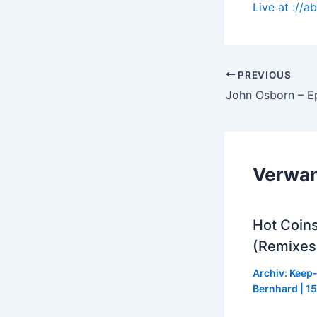
Live at ://a
Post
PREVIOUS
navigation
John Osborn – E
Verwan
Hot Coin
(Remixes
Archiv: Keep
Bernhard
|
15