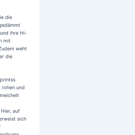
e die
rmgedämmt
und ihre Hi-
n mit
. Zudem weht
er die
printss
, rohen und
hmeichelt
Hier, auf
erweist sich
r
assdrums