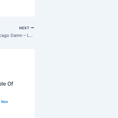
NEXT
Chicago Damn – Let’s Submerge / I Cry
le Of
 Von