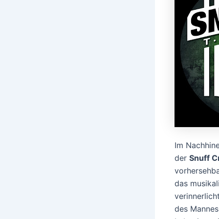
Im Nachhine
der
Snuff 
vorhersehba
das musikal
verinnerlic
des Mannes,