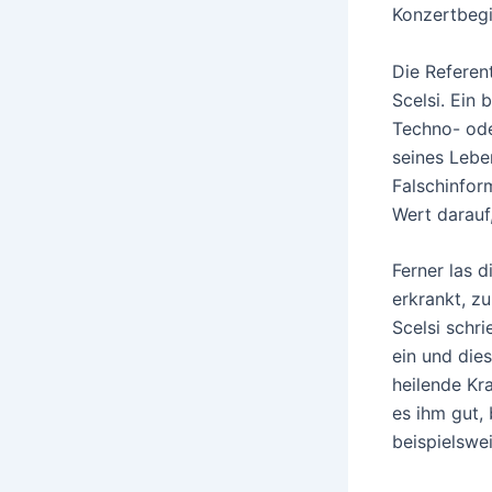
Konzertbegin
Die Referen
Scelsi. Ein 
Techno- ode
seines Lebe
Falschinfor
Wert darauf,
Ferner las d
erkrankt, z
Scelsi schr
ein und dies
heilende Kra
es ihm gut, 
beispielswei