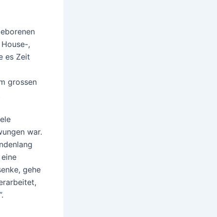
 geborenen
e House-,
 es Zeit
em grossen
.
eele
wungen war.
undenlang
 eine
rsenke, gehe
rarbeitet,
.