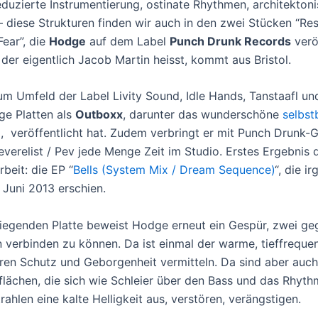
eduzierte Instrumentierung, ostinate Rhythmen, architekton
– diese Strukturen finden wir auch in den zwei Stücken “Re
Fear”, die
Hodge
auf dem Label
Punch Drunk Records
verö
 der eigentlich Jacob Martin heisst, kommt aus Bristol.
um Umfeld der Label Livity Sound, Idle Hands, Tanstaafl u
ge Platten als
Outboxx
, darunter das wunderschöne
selbst
m
, veröffentlicht hat. Zudem verbringt er mit Punch Drunk
everelist / Pev jede Menge Zeit im Studio. Erstes Ergebnis 
eit: die EP “
Bells (System Mix / Dream Sequence)
“, die 
 Juni 2013 erschien.
liegenden Platte beweist Hodge erneut ein Gespür, zwei ge
verbinden zu können. Da ist einmal der warme, tieffrequen
ren Schutz und Geborgenheit vermitteln. Da sind aber auch
flächen, die sich wie Schleier über den Bass und das Rhyt
trahlen eine kalte Helligkeit aus, verstören, verängstigen.