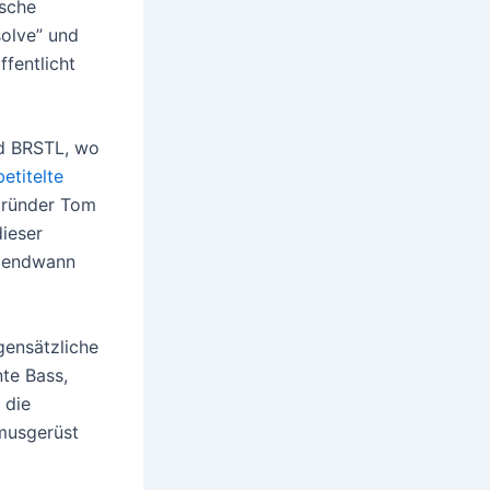
ische
solve” und
ffentlicht
nd BRSTL, wo
betitelte
-Gründer Tom
dieser
irgendwann
gensätzliche
te Bass,
 die
hmusgerüst