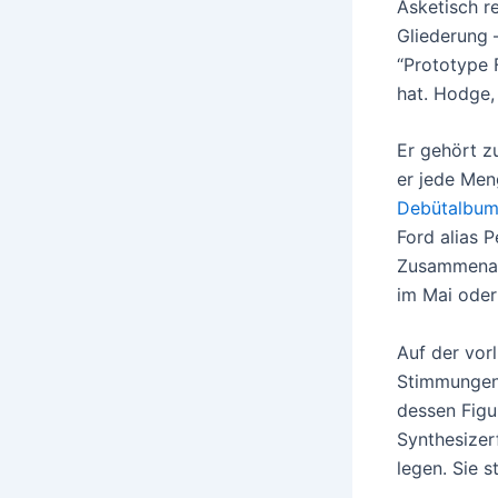
Asketisch r
Gliederung 
“Prototype 
hat. Hodge,
Er gehört z
er jede Men
Debütalbu
Ford alias P
Zusammenarb
im Mai oder
Auf der vor
Stimmungen 
dessen Figu
Synthesizer
legen. Sie s