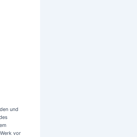
aden und
 des
sem
 Werk vor