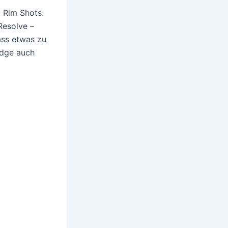
d Rim Shots.
Resolve –
ass etwas zu
odge auch