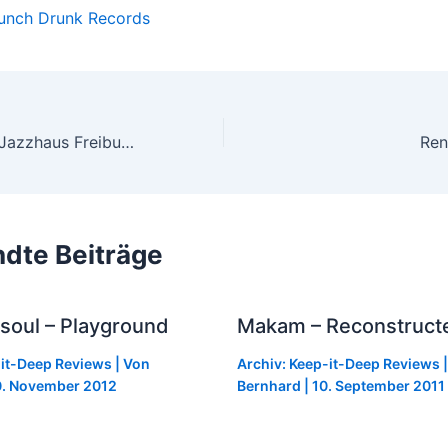
Punch Drunk Records
Kadebostany im Jazzhaus Freiburg, Dienstag, 26. November 2013
dte Beiträge
soul – Playground
Makam – Reconstruct
-it-Deep Reviews
| Von
Archiv: Keep-it-Deep Reviews
|
. November 2012
Bernhard
|
10. September 2011