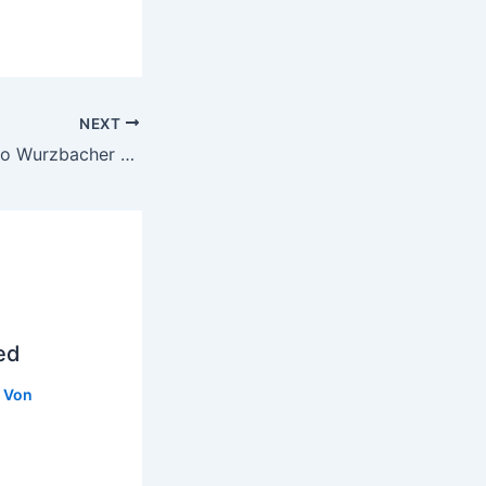
NEXT
Reno Wurzbacher – The Love You Got
ed
 Von