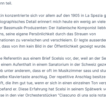
n teil.
tin konzentrierte sich vor allem auf den 1905 in La Spezia
biographisches Detail erinnert mich heute ein wenig an viel
r Bassmusik-Produzenten: Der italienische Komponist liebte
ns, seine eigene Persönlichkeit durch das Streuen von
mationen zu verwischen und verschleiern. Er legte ausserd
 dass von ihm kein Bild in der Öffentlichkeit gezeigt wurde
ie Referentin aus einem Brief Scelsis vor, der, weil an der S
u einem Aufenthalt in einem Sanatorium in der Schweiz gez
ieb unter anderem, dass er oft im Musikzimmer sass und st
elbe Klaviertaste anschlug. Der repetitive Anschlag besitze
ft, die ihm gut tue, wenn er sich in einen einzelnen Ton ve
befand er. Diese Erfahrung hat Scelsi in seinem Spätwerk ve
se in den vier Orchesterstücken “Ciascuno di una sola nota”