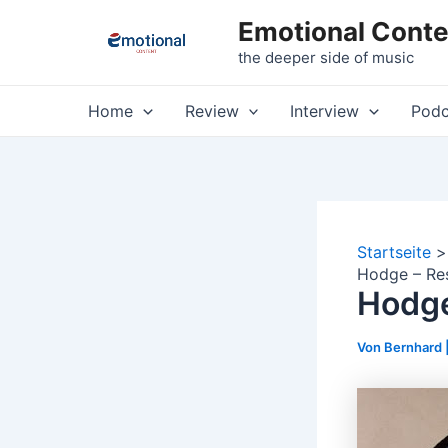
Zum
Emotional Conte
Inhalt
the deeper side of music
springen
Home
Review
Interview
Podc
Startseite
Hodge – Res
Hodge
Von
Bernhard