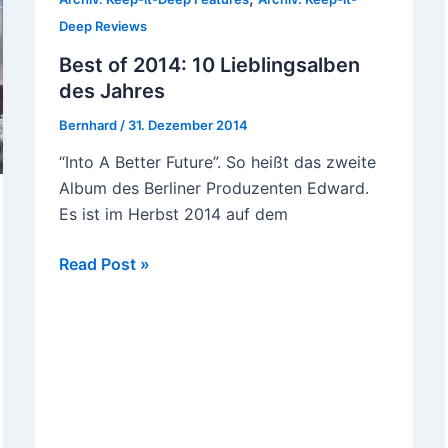
Deep Reviews
Best of 2014: 10 Lieblingsalben
des Jahres
Bernhard
/
31. Dezember 2014
“Into A Better Future”. So heißt das zweite
Album des Berliner Produzenten Edward.
Es ist im Herbst 2014 auf dem
Best
Read Post »
of
2014:
10
Lieblingsalben
des
Jahres