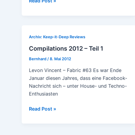
Lone
Read Post »
–
Waterfall
Reverse
/
Archiv: Keep-it-Deep Reviews
Triton
Compilations 2012 – Teil 1
Bernhard
/
8. Mai 2012
Levon Vincent – Fabric #63 Es war Ende
Januar diesen Jahres, dass eine Facebook-
Nachricht sich – unter House- und Techno-
Enthusiasten
Compilations
Read Post »
2012
–
Teil