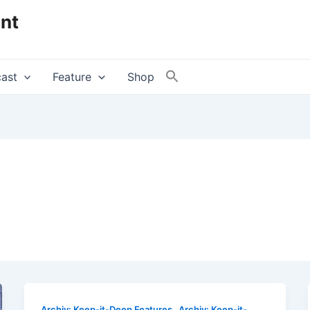
nt
ast
Feature
Shop
,
Archiv: Keep-it-Deep Features
Archiv: Keep-it-