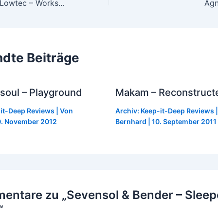
Kassem Mosse / Lowtec – Workshop EP
dte Beiträge
soul – Playground
Makam – Reconstruct
-it-Deep Reviews
| Von
Archiv: Keep-it-Deep Reviews
|
. November 2012
Bernhard
|
10. September 2011
entare zu „Sevensol & Bender – Sleepe
“