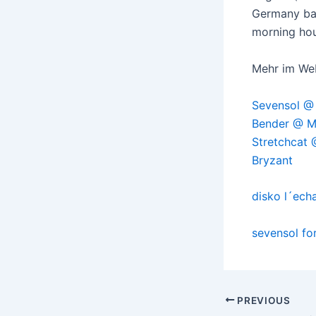
Germany bas
morning hou
Mehr im We
Sevensol @
Bender @ 
Stretchcat
Bryzant
disko l´ec
sevensol fo
Post
PREVIOUS