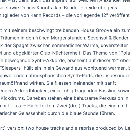
anik – ist denn auch das Imprint, auf welchem Alexander Ne
ol
sowie Dennis Knoof a.k.a.
Bender
– beide übrigens
tglieder von Kann Records – die vorliegende 12″ veröffent
dt mit seinem beschwingt treibenden House Groove ein zum
Träumen in den frühen Morgenstunden. Sevensol & Bender 
k der Spagat zwischen sommerlicher Wärme, unverstellter
 und abgeklärter Club-Nüchternheit. Das Thema von “Polan
ich bewegende Synth-Akkorde, erscheint auf dieser 12″ obe
“
Sleepers
” hüllt ein in ein Gewand aus wohltuend warmen,
chwellenden atmosphärischen Synth-Pads, die insbesonder
aumöffnend wirken. Sie fliessen ineinander mit sanft
enden Akkordblöcken, einer ruhig tragenden Bassline sowi
 Kickdrums. Daneben stehen eine behutsame Perkussion in
mit – u.a. – Halleffekten. Zwei (drei) Tracks, die einen mit
rischer Gelassenheit durch die blaue Stunde führen.
ort) version: two house tracks and a reprise produced by Le