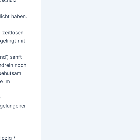
uschulz
licht haben.
 zeitlosen
gelingt mit
d”, sanft
ndrein noch
 behutsam
e im
e
 gelungener
ipzig /