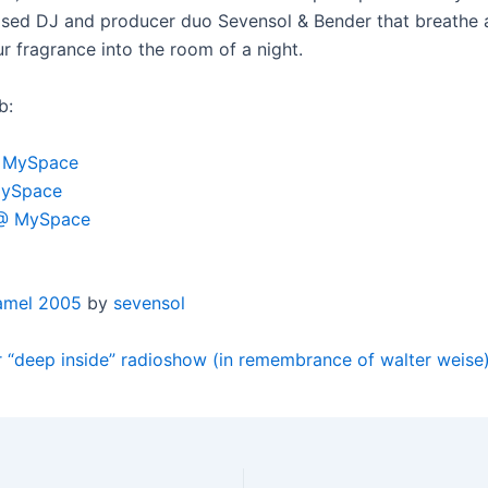
ed DJ and producer duo Sevensol & Bender that breathe 
r fragrance into the room of a night.
b:
 MySpace
MySpace
 @ MySpace
hamel 2005
by
sevensol
r “deep inside” radioshow (in remembrance of walter weise