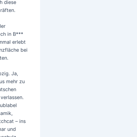
h diese
räften.
ler
ich in B***
nmal erlebt
nzfläche bei
ten.
zig. Ja,
aus mehr zu
utschen
verlassen.
Sublabel
namik,
chcat – ins
mar und