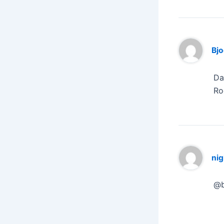
Bjo
Da
Ro
ni
@b