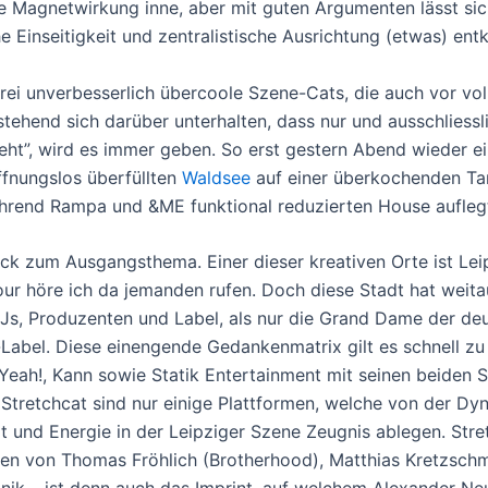
e Magnetwirkung inne, aber mit guten Argumenten lässt sic
e Einseitigkeit und zentralistische Ausrichtung (etwas) entk
drei unverbesserlich übercoole Szene-Cats, die auch vor vol
stehend sich darüber unterhalten, dass nur und ausschliessl
geht”, wird es immer geben. So erst gestern Abend wieder ei
ffnungslos überfüllten
Waldsee
auf einer überkochenden Ta
hrend Rampa und &ME funktional reduzierten House aufleg
ck zum Ausgangsthema. Einer dieser kreativen Orte ist Leip
r höre ich da jemanden rufen. Doch diese Stadt hat weit
DJs, Produzenten und Label, als nur die Grand Dame der de
-Label. Diese einengende Gedankenmatrix gilt es schnell zu 
! Yeah!, Kann sowie Statik Entertainment mit seinen beiden 
d Stretchcat sind nur einige Plattformen, welche von der Dy
t und Energie in der Leipziger Szene Zeugnis ablegen. Stret
en von Thomas Fröhlich (Brotherhood), Matthias Kretzsch