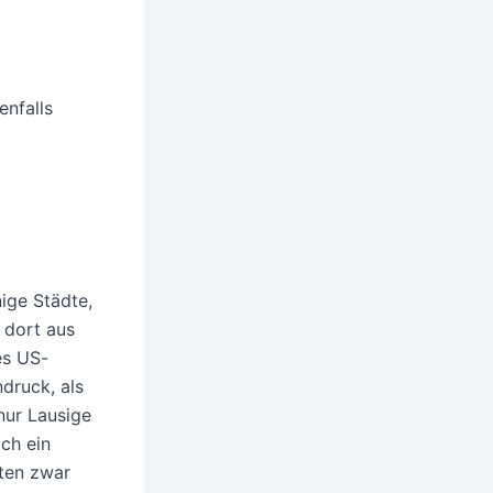
enfalls
ige Städte,
 dort aus
es US-
druck, als
nur Lausige
ich ein
ten zwar