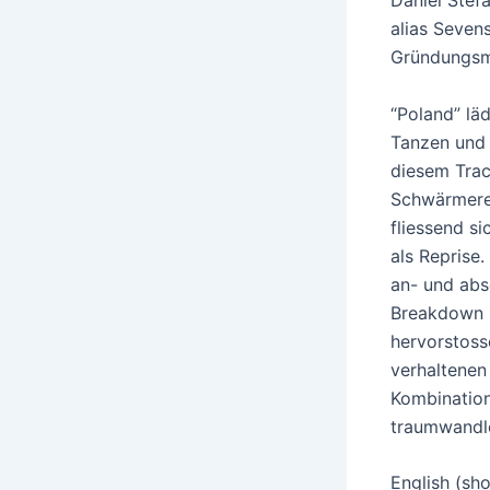
Daniel Stef
alias
Sevens
Gründungsmi
“
Poland
” lä
Tanzen und 
diesem Trac
Schwärmerei
fliessend s
als Reprise. 
an- und abs
Breakdown r
hervorstoss
verhaltenen
Kombination 
traumwandle
English (sh