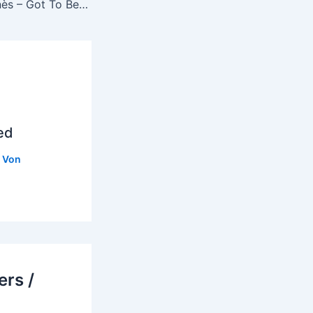
Agnès – Got To Be Strong
ed
 Von
rs /