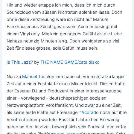
Hin und wieder ertappe ich mich, dass ich mich durch
Soundcloud vom süssen Nichtstun ablenken lasse. Doch
ohne diese Zerstreuung wäre ich nicht auf Manuel
Fankhauser aus Zürich gestossen. Auch er besingt mit
einem Vinyl only-Mix kein geringeres Gefühl als die Liebe.
Nahezu neunzig Minuten lang. Doch wenigstens so viel
Zeit für dieses grosse, edle Gefühl muss sein.
Is This Jazz?
by
THE NAME GAME/cats disko
Nun zu
Manuel Tur
. Von ihm habe ich vor nicht allzu langer
Zeit auf meiner Festplatte einen Mix entdeckt. Diesen hatte
der Essener DJ und Produzent in einer Interessengruppe
einer – vorwiegend – deutschsprachigen sozialen
Netzwerkplattform veröffentlicht. Und zwar zu einer Zeit,
als seine erste Platte auf Freerange, “
Acorado
noch auf ihre
Veröffentlichung wartete. Fast fünf Jahre her. Ein wenig
näher an der Jetztzeit bewegt sich sein Podcast, den er für
die italienische Plattform
exe-cute
aufgenommen hat. Sehr