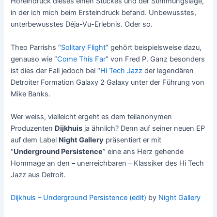
Höreindruck dieses einen Stückes und der Stimmungslage,
in der ich mich beim Ersteindruck befand. Unbewusstes,
unterbewusstes Déja-Vu-Erlebnis. Oder so.
Theo Parrishs “
Solitary Flight
” gehört beispielsweise dazu,
genauso wie “
Come This Far
” von Fred P. Ganz besonders
ist dies der Fall jedoch bei “
Hi Tech Jazz
der legendären
Detroiter Formation Galaxy 2 Galaxy unter der Führung von
Mike Banks.
Wer weiss, vielleicht ergeht es dem teilanonymen
Produzenten
Dijkhuis
ja ähnlich? Denn auf seiner neuen EP
auf dem Label
Night Gallery
präsentiert er mit
“
Underground Persistence
” eine ans Herz gehende
Hommage an den – unerreichbaren – Klassiker des Hi Tech
Jazz aus Detroit.
Dijkhuis – Underground Persistence (edit)
by
Night Gallery