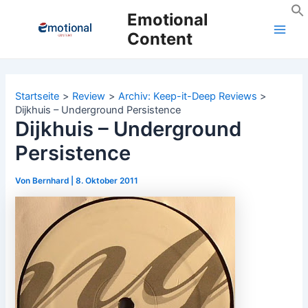
Zum
Emotional
Inhalt
Content
Main
springen
Men
Startseite
Review
Archiv: Keep-it-Deep Reviews
Dijkhuis – Underground Persistence
Dijkhuis – Underground
Persistence
Von
Bernhard
|
8. Oktober 2011