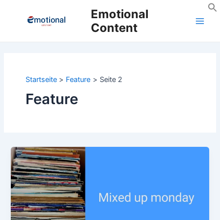
Zum
Emotional
Inhalt
Content
Main
springen
Men
Startseite
Feature
Seite 2
Feature