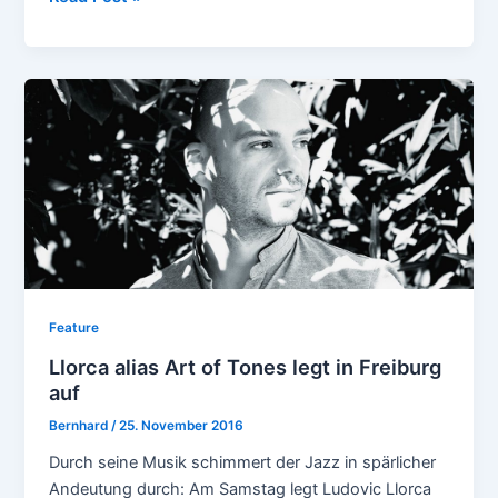
Jahre
tageins
–
goodbye
Agent
Schwiech,
hello
Kollektiv
B
Feature
Llorca alias Art of Tones legt in Freiburg
auf
Bernhard
/
25. November 2016
Durch seine Musik schimmert der Jazz in spärlicher
Andeutung durch: Am Samstag legt Ludovic Llorca