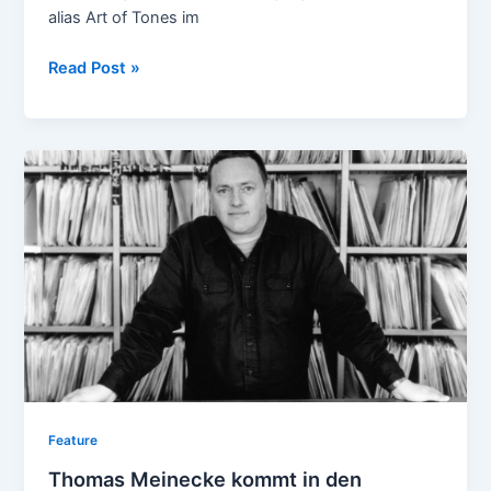
alias Art of Tones im
Llorca
Read Post »
alias
Art
of
Tones
legt
in
Freiburg
auf
Feature
Thomas Meinecke kommt in den