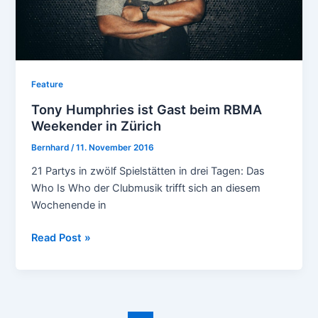
Feature
Tony Humphries ist Gast beim RBMA
Weekender in Zürich
Bernhard
/
11. November 2016
21 Partys in zwölf Spielstätten in drei Tagen: Das
Who Is Who der Clubmusik trifft sich an diesem
Wochenende in
Tony
Read Post »
Humphries
ist
Gast
beim