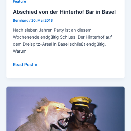
Feature
Abschied von der Hinterhof Bar in Basel
Bernhard
/
20. Mai 2018
Nach sieben Jahren Party ist an diesem
Wochenende endgültig Schluss: Der Hinterhof auf
dem Dreispitz-Areal in Basel schließt endgültig.
Warum
Abschied
Read Post »
von
der
Hinterhof
Bar
in
Basel