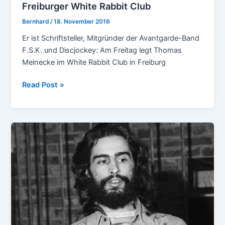
Freiburger White Rabbit Club
Bernhard
/
18. November 2016
Er ist Schriftsteller, Mitgründer der Avantgarde-Band
F.S.K. und Discjockey: Am Freitag legt Thomas
Meinecke im White Rabbit Club in Freiburg
Thomas
Read Post »
Meinecke
kommt
in
den
Freiburger
White
Rabbit
Club