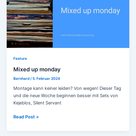
Feature
Mixed up monday
Bernhard
/
5. Februar 2024
Montage kann keiner leiden? Von wegen! Dieser Tag
und die neue Woche beginnen besser mit Sets von
Kejeblos, Silent Servant
Mixed
Read Post »
up
monday