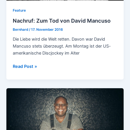
Feature
Nachruf: Zum Tod von David Mancuso
Bernhard
/
17. November 2016
Die Liebe wird die Welt retten. Davon war David
Mancuso stets überzeugt. Am Montag ist der US-
amerikanische Discjockey im Alter
Nachruf:
Read Post »
Zum
Tod
von
David
Mancuso