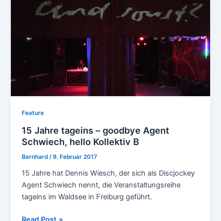
Rausch
der
Nacht
Feature
15 Jahre tageins – goodbye Agent
Schwiech, hello Kollektiv B
Bernhard
/
9. Februar 2017
15 Jahre hat Dennis Wiesch, der sich als Discjockey
Agent Schwiech nennt, die Veranstaltungsreihe
tageins im Waldsee in Freiburg geführt.
15
Read Post »