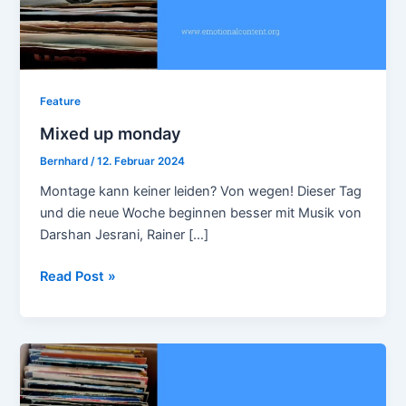
Feature
Mixed up monday
Bernhard
/
12. Februar 2024
Montage kann keiner leiden? Von wegen! Dieser Tag
und die neue Woche beginnen besser mit Musik von
Darshan Jesrani, Rainer […]
Mixed
Read Post »
up
monday