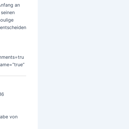
Anfang an
 seinen
soulige
 entscheiden
mments=tru
rame=”true”
16
gabe von