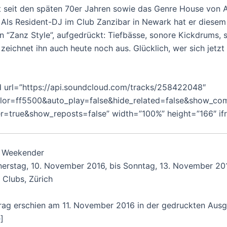
 seit den späten 70er Jahren sowie das Genre House von 
 Als Resident-DJ im Club Zanzibar in Newark hat er diesem
n “Zanz Style”, aufgedrückt: Tiefbässe, sonore Kickdrums, 
 zeichnet ihn auch heute noch aus. Glücklich, wer sich jetzt
 url=”https://api.soundcloud.com/tracks/258422048″
lor=ff5500&auto_play=false&hide_related=false&show_co
=true&show_reposts=false” width=”100%” height=”166″ if
Weekender
erstag, 10. November 2016, bis Sonntag, 13. November 20
 Clubs, Zürich
trag erschien am 11. November 2016 in der gedruckten Aus
e
]