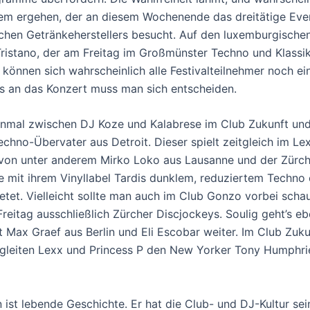
em ergehen, der an diesem Wochenende das dreitätige Eve
schen Getränkeherstellers besucht. Auf den luxemburgischen
ristano, der am Freitag im Großmünster Techno und Klass
, können sich wahrscheinlich alle Festivalteilnehmer noch e
s an das Konzert muss man sich entscheiden.
nmal zwischen DJ Koze und Kalabrese im Club Zukunft und
chno-Übervater aus Detroit. Dieser spielt zeitgleich im Le
 von unter anderem Mirko Loko aus Lausanne und der Zürche
ie mit ihrem Vinyllabel Tardis dunklem, reduziertem Techno 
ietet. Vielleicht sollte man auch im Club Gonzo vorbei scha
Freitag ausschließlich Zürcher Discjockeys. Soulig geht’s e
 Max Graef aus Berlin und Eli Escobar weiter. Im Club Zuku
leiten Lexx und Princess P den New Yorker Tony Humphri
 ist lebende Geschichte. Er hat die Club- und DJ-Kultur sei