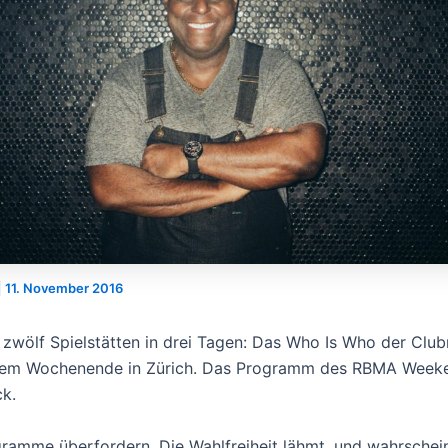
|
11. November 2016
 zwölf Spielstätten in drei Tagen: Das Who Is Who der Clubm
esem Wochenende in Zürich. Das Programm des RBMA Week
ck.
gramme überfordern. Die Wahlfreiheit lähmt, und wahrschein