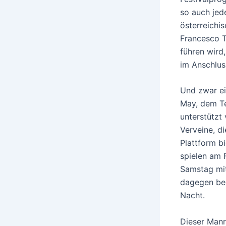
so auch jed
österreichi
Francesco T
führen wird
im Anschlus
Und zwar ei
May, dem Te
unterstützt
Verveine, d
Plattform b
spielen am 
Samstag mit
dagegen beg
Nacht.
Dieser Mann