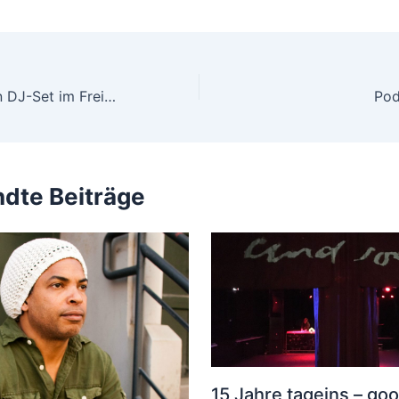
Adam X spielt ein DJ-Set im Freiburger Club Crash
dte Beiträge
15 Jahre tageins – go