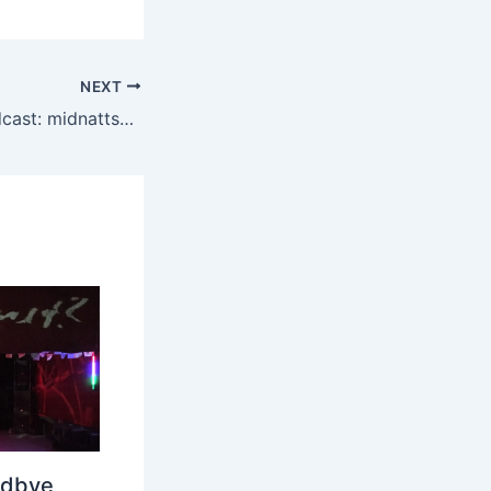
NEXT
Podcast: midnattssoula
odbye