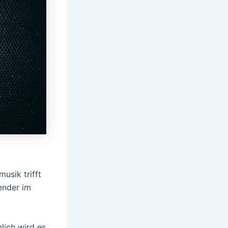
usik trifft
ender im
lich wird es