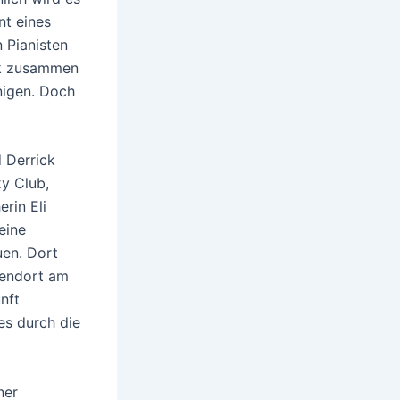
nt eines
 Pianisten
ik zusammen
inigen. Doch
 Derrick
xy Club,
rin Eli
eine
uen. Dort
bendort am
nft
es durch die
ner