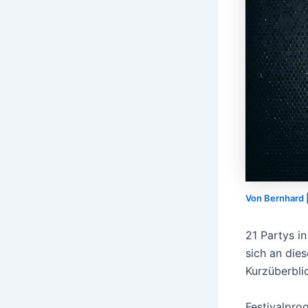
Von
Bernhard
21 Partys in
sich an di
Kurzüberbli
Festivalpro