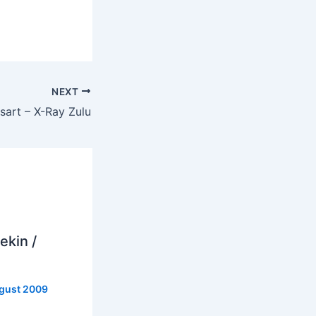
NEXT
lsart – X-Ray Zulu
ekin /
gust 2009