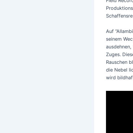
Field Recor
Produktions
Schaffensre
Auf “Allamb
seinem Wech
ausdehnen, 
Zuges. Dies
Rauschen bl
die Nebel l
wird bildhaf