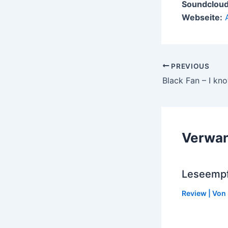
Soundcloud
Webseite:
Post
PREVIOUS
navigation
Black Fan – I kn
Verwan
Leseempf
Review
| Von