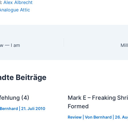
:
Alex Albrecht
Analogue Attic
ow — I am
Mil
dte Beiträge
ehlung (4)
Mark E – Freaking Shri
Formed
Bernhard
|
21. Juli 2010
Review
| Von
Bernhard
|
26. Au