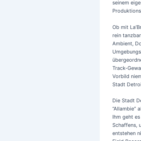
seinem eige
Produktions
Ob mit La’B
rein tanzba
Ambient, Do
Umgebungsge
übergeordne
Track-Gewan
Vorbild nie
Stadt Detroi
Die Stadt D
“Allambie” a
Ihm geht es
Schaffens, 
entstehen ni