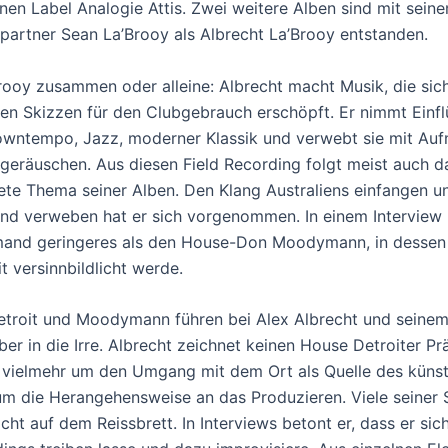
nen Label Analogie Attis. Zwei weitere Alben sind mit sein
partner Sean La’Brooy als Albrecht La’Brooy entstanden.
rooy zusammen oder alleine: Albrecht macht Musik, die sich
ren Skizzen für den Clubgebrauch erschöpft. Er nimmt Einfl
wntempo, Jazz, moderner Klassik und verwebt sie mit Au
räuschen. Aus diesen Field Recording folgt meist auch d
te Thema seiner Alben. Den Klang Australiens einfangen u
d verweben hat er sich vorgenommen. In einem Interview n
mand geringeres als den House-Don Moodymann, in dessen
t versinnbildlicht werde.
etroit und Moodymann führen bei Alex Albrecht und seine
ber in die Irre. Albrecht zeichnet keinen House Detroiter P
 vielmehr um den Umgang mit dem Ort als Quelle des künst
um die Herangehensweise an das Produzieren. Viele seiner 
cht auf dem Reissbrett. In Interviews betont er, dass er sic