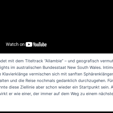
ndet mit dem Titeltrack “Allambie” – und geografisch vermut
ights im australischen Bundesstaat New South Wales. Intim
Klavierklänge vermischen sich mit sanften Sphärenklängen
halten und die Reise nochmals gedanklich durchzugehen. Für
nte diese Ziellinie aber schon wieder ein Startpunkt sein. A
irkt er wie einer, der immer auf dem Weg zu einem nächste