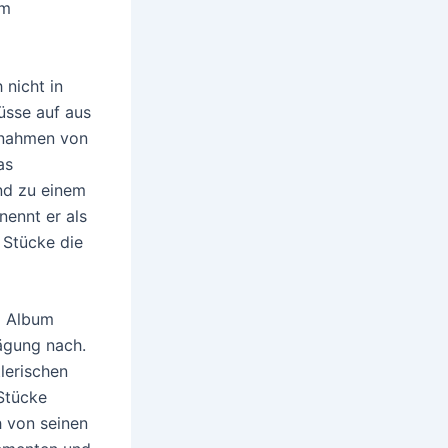
em
 nicht in
üsse auf aus
fnahmen von
as
nd zu einem
ennt er als
 Stücke die
m Album
rägung nach.
lerischen
Stücke
h von seinen