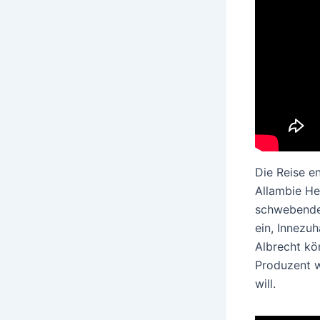
Die Reise e
Allambie He
schwebende 
ein, Innezu
Albrecht kön
Produzent w
will.