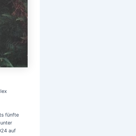
lex
ts fünfte
 unter
024 auf