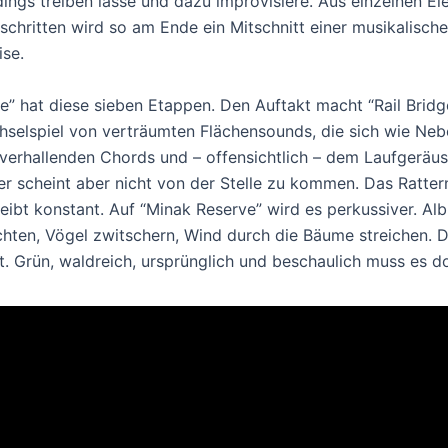
dings treiben lasse und dazu improvisiere. Aus einzelnen E
schritten wird so am Ende ein Mitschnitt einer musikalisch
ise.
ie” hat diese sieben Etappen. Den Auftakt macht “Rail Bridg
selspiel von verträumten Flächensounds, die sich wie Neb
verhallenden Chords und – offensichtlich – dem Laufgeräus
er scheint aber nicht von der Stelle zu kommen. Das Ratter
eibt konstant. Auf “Minak Reserve” wird es perkussiver. Alb
ichten, Vögel zwitschern, Wind durch die Bäume streichen. 
t. Grün, waldreich, ursprünglich und beschaulich muss es do