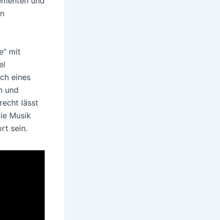
lementen und
en
e” mit
el
ch eines
n und
recht lässt
Die Musik
rt sein.