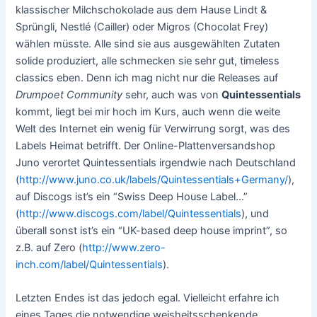
klassischer Milchschokolade aus dem Hause Lindt &
Sprüngli, Nestlé (Cailler) oder Migros (Chocolat Frey)
wählen müsste. Alle sind sie aus ausgewählten Zutaten
solide produziert, alle schmecken sie sehr gut, timeless
classics eben. Denn ich mag nicht nur die Releases auf
Drumpoet Community
sehr, auch was von
Quintessentials
kommt, liegt bei mir hoch im Kurs, auch wenn die weite
Welt des Internet ein wenig für Verwirrung sorgt, was des
Labels Heimat betrifft. Der Online-Plattenversandshop
Juno verortet Quintessentials irgendwie nach Deutschland
(
http://www.juno.co.uk/labels/Quintessentials+Germany/
),
auf Discogs ist’s ein “Swiss Deep House Label…”
(
http://www.discogs.com/label/Quintessentials
), und
überall sonst ist’s ein “UK-based deep house imprint”, so
z.B. auf Zero (
http://www.zero-
inch.com/label/Quintessentials
).
Letzten Endes ist das jedoch egal. Vielleicht erfahre ich
eines Tages die notwendige weisheitsschenkende