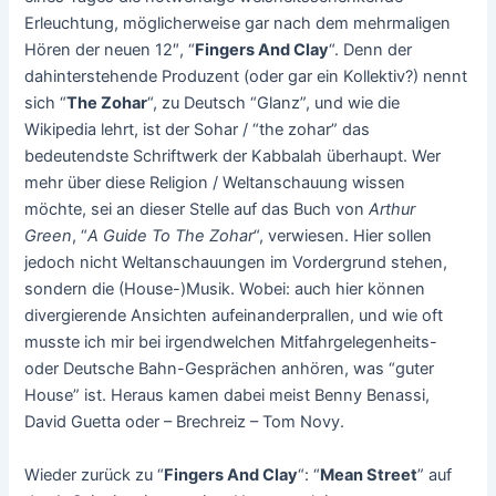
Erleuchtung, möglicherweise gar nach dem mehrmaligen
Hören der neuen 12″, “
Fingers And Clay
“. Denn der
dahinterstehende Produzent (oder gar ein Kollektiv?) nennt
sich “
The Zohar
“, zu Deutsch “Glanz”, und wie die
Wikipedia lehrt, ist der Sohar / “the zohar” das
bedeutendste Schriftwerk der Kabbalah überhaupt. Wer
mehr über diese Religion / Weltanschauung wissen
möchte, sei an dieser Stelle auf das Buch von
Arthur
Green
, “
A Guide To The Zohar
“, verwiesen. Hier sollen
jedoch nicht Weltanschauungen im Vordergrund stehen,
sondern die (House-)Musik. Wobei: auch hier können
divergierende Ansichten aufeinanderprallen, und wie oft
musste ich mir bei irgendwelchen Mitfahrgelegenheits-
oder Deutsche Bahn-Gesprächen anhören, was “guter
House” ist. Heraus kamen dabei meist Benny Benassi,
David Guetta oder – Brechreiz – Tom Novy.
Wieder zurück zu “
Fingers And Clay
“: “
Mean Street
” auf