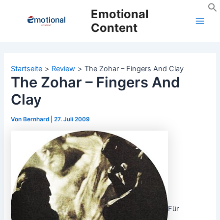
Zum
Emotional
Inhalt
Content
Main
springen
Men
Startseite
Review
The Zohar – Fingers And Clay
The Zohar – Fingers And
Clay
Von
Bernhard
|
27. Juli 2009
Für