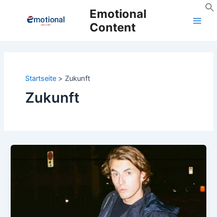
Zum
Emotional
Inhalt
Content
Main
springen
Men
Startseite
Zukunft
Zukunft