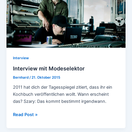
Interview
Interview mit Modeselektor
Bernhard
/
21. Oktober 2015
2011 hat dich der Tagesspiegel zitiert, dass ihr ein
Kochbuch veröffentlichen wollt. Wann erscheint
das? Szary: Das kommt bestimmt irgendwann.
Interview
Read Post »
mit
Modeselektor