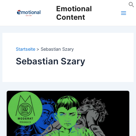
Zum
Emotional
Inhalt
Content
Main
springen
Men
Startseite
Sebastian Szary
Sebastian Szary