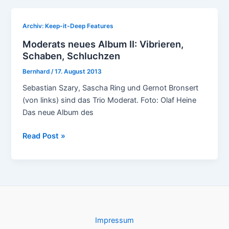
Archiv: Keep-it-Deep Features
Moderats neues Album II: Vibrieren,
Schaben, Schluchzen
Bernhard
/
17. August 2013
Sebastian Szary, Sascha Ring und Gernot Bronsert
(von links) sind das Trio Moderat. Foto: Olaf Heine
Das neue Album des
Moderats
Read Post »
neues
Album
II:
Vibrieren,
Schaben,
Schluchzen
Impressum