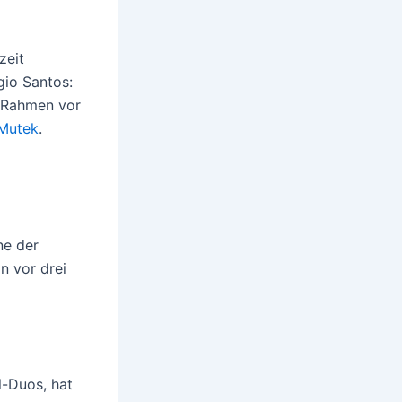
zeit
gio Santos:
m Rahmen vor
Mutek
.
ne der
n vor drei
l-Duos, hat