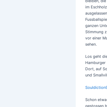
bleiben, di
im Eschholz
ausgelassen
Fussballspi
ganzen Unte
Stimmung zu
vor einer M
sehen.
Los geht di
Hamburger S
Dort, auf So
und Smallvi
Souldiction
Schon etwas
gestossen b