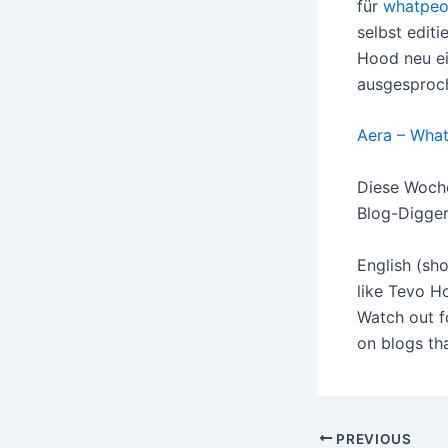
für
whatpeo
selbst editi
Hood neu e
ausgesproch
Aera – Wha
Diese Woche
Blog-Digger
English (sho
like Tevo H
Watch out f
on blogs th
Post
PREVIOUS