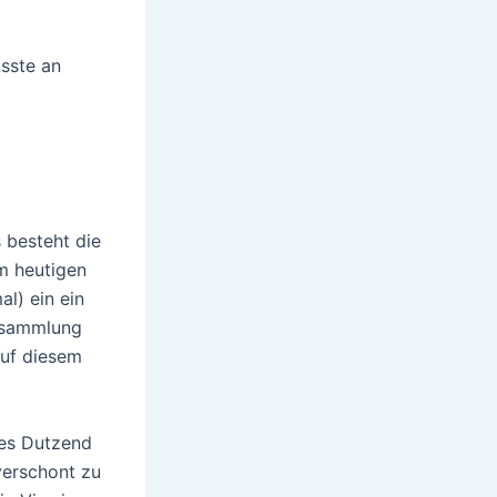
sste an
 besteht die
m heutigen
al) ein ein
ensammlung
auf diesem
tes Dutzend
verschont zu