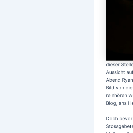
dieser Stel
Aussicht au
Abend Ryan P
Bild von di
reinhören w
Blog, ans H
Doch bevor 
Stossgebete