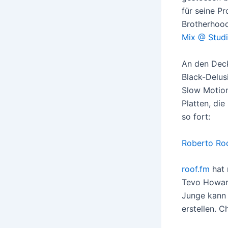
für seine P
Brotherhoo
Mix @ Stud
An den Deck
Black-Delus
Slow Motion
Platten, di
so fort:
Roberto Rod
roof.fm
hat 
Tevo Howard
Junge kann 
erstellen. C