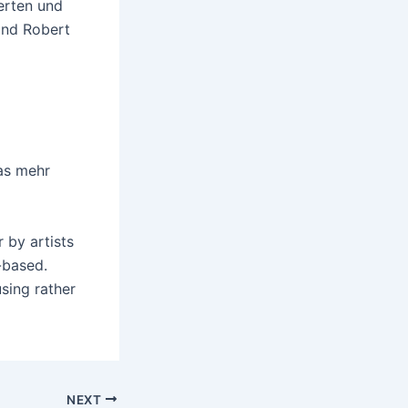
erten und
 und Robert
as mehr
 by artists
-based.
sing rather
NEXT