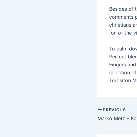
Besides of t
comments pu
christians 
fun of the v
To calm dow
Perfect ble
Fingers and 
selection o
Terpsiton Mu
Post
PREVIOUS
navigation