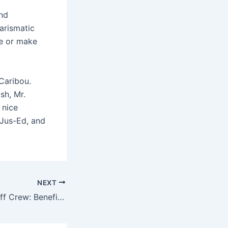
and
arismatic
ke or make
Caribou.
sh, Mr.
 nice
 Jus-Ed, and
NEXT
Snuff Crew: Benefit Compilation for Japan