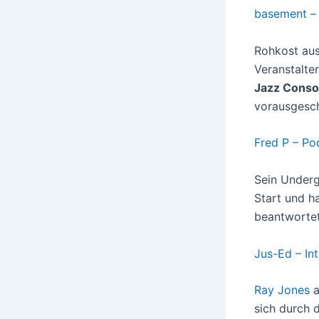
basement – 
Rohkost au
Veranstalte
Jazz Conso
vorausgesch
Fred P – P
Sein Under
Start und h
beantwortet
Jus-Ed – In
Ray Jones
a
sich durch d