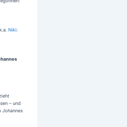
begonnen:
k.a.
Niki
:
ohannes
zieht
ssen – und
n Johannes