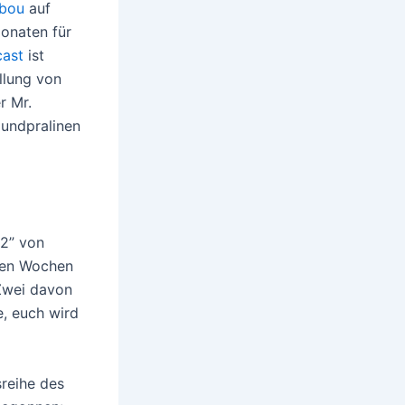
ibou
auf
Monaten für
cast
ist
llung von
r Mr.
oundpralinen
12” von
igen Wochen
 Zwei davon
e, euch wird
sreihe des