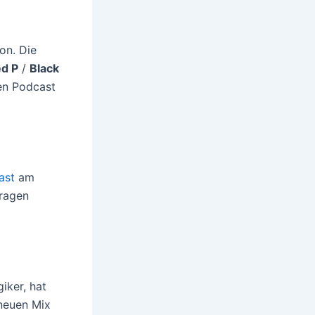
on. Die
ed P
/
Black
en Podcast
ast
am
ragen
iker, hat
 neuen Mix