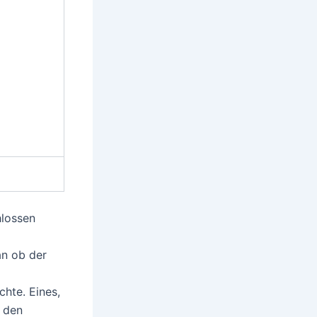
hlossen
an ob der
chte. Eines,
n den