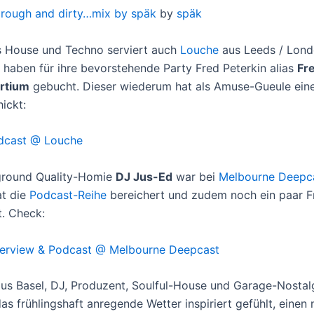
rough and dirty…mix by späk
by
späk
s House und Techno serviert auch
Louche
aus Leeds / Lond
r haben für ihre bevorstehende Party Fred Peterkin alias
Fr
rtium
gebucht. Dieser wiederum hat als Amuse-Gueule ein
ickt:
odcast @ Louche
ground Quality-Homie
DJ Jus-Ed
war bei
Melbourne Deepc
at die
Podcast-Reihe
bereichert und zudem noch ein paar F
. Check:
terview & Podcast @ Melbourne Deepcast
us Basel, DJ, Produzent, Soulful-House und Garage-Nostalg
as frühlingshaft anregende Wetter inspiriert gefühlt, einen