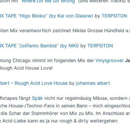
iton mit “
Where Do We Go Wrong
” (und weiteren Tracks) 
IX TAPE “Higo Bloiko” (by Kai von Glasow)
by
TERPSITON
iten Mix verantwortlich zeichnet Niklas Grosse Hündfeld a.
IX TAPE “Jolifanto Bambla” (by NIKI)
by
TERPSITON
chtung Chicago nimmt im folgenden Mix der
Vinylgroover
J
Rough Acid House Love!
lbert – Rough Acid Love House
by
johannes albert
Mixtapes fängt
Späk
nicht nur regelmässig Mäuse, sondern 
sche House-/Techno-Fans in seinen Bann – mich eingeschlo
 die Schar der Stammhörer von Mix zu Mix. Im Anschluss a
e Acid-Liebe kann es ja nur rough & dirty weitergehen: