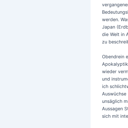
vergangenen
Bedeutungsl
werden. Was
Japan (Erdb
die Welt in
zu beschrei
Obendrein e
Apokalyptik
wieder verm
und instrum
ich schlich
Auswüchse e
unsäglich m
Aussagen St
sich mit int