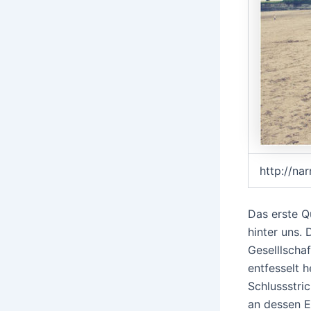
http://na
Das erste Q
hinter uns. 
Geselllscha
entfesselt 
Schlussstri
an dessen E