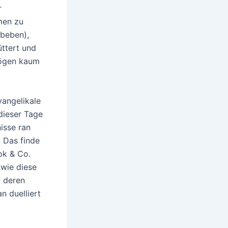
r
men zu
beben),
ttert und
mögen kaum
vangelikale
dieser Tage
isse ran
. Das finde
ok & Co.
wie diese
u deren
n duelliert