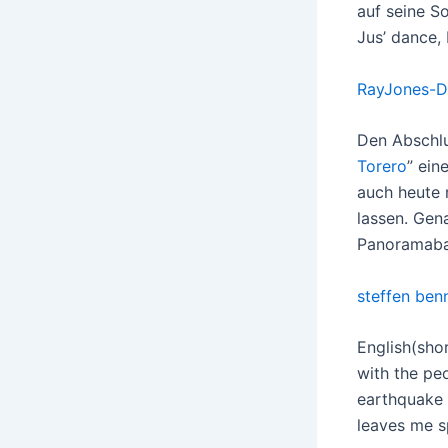
auf seine S
Jus’ dance,
RayJones-D
Den Abschl
Torero
” ein
auch heute 
lassen. Gen
Panoramaba
steffen ben
English(shor
with the peo
earthquake 
leaves me s