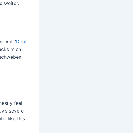
o weiter.
er mit “
Deaf
racks mich
n schweben
nestly feel
ay’s severe
e like this