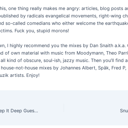
his, one thing really makes me angry: articles, blog posts 
blished by radicals evangelical movements, right-wing ch
and so-called comedians who either welcome the earthqua
ictims. Fuck you, stupid morons!
n, I highly recommend you the mixes by Dan Snaith a.k.a. 
nd of own material with music from Moodymann, Theo Parri
all kind of obscure, soul-ish, jazzy music. Then you’ll find a
f house-not-house mixes by Johannes Albert, Späk, Fred P,
zik artists. Enjoy!
Marko Meth – Keep It Deep Guest Mix