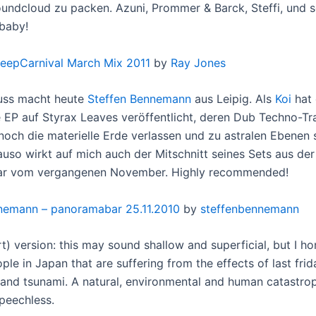
oundcloud zu packen. Azuni, Prommer & Barck, Steffi, und s
 baby!
eepCarnival March Mix 2011
by
Ray Jones
uss macht heute
Steffen Bennemann
aus Leipig. Als
Koi
hat 
e EP auf Styrax Leaves veröffentlicht, deren Dub Techno-T
noch die materielle Erde verlassen und zu astralen Ebene
auso wirkt auf mich auch der Mitschnitt seines Sets aus der
r vom vergangenen November. Highly recommended!
nemann – panoramabar 25.11.2010
by
steffenbennemann
t) version: this may sound shallow and superficial, but I ho
ple in Japan that are suffering from the effects of last frid
and tsunami. A natural, environmental and human catastroph
peechless.