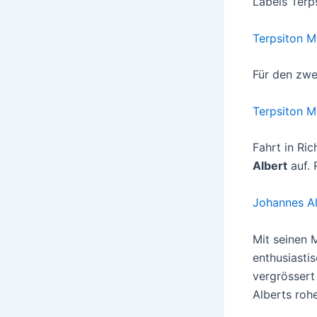
Labels Terps
Terpsiton M
Für den zwe
Terpsiton M
Fahrt in Ri
Albert
auf. 
Johannes A
Mit seinen 
enthusiasti
vergrössert
Alberts roh