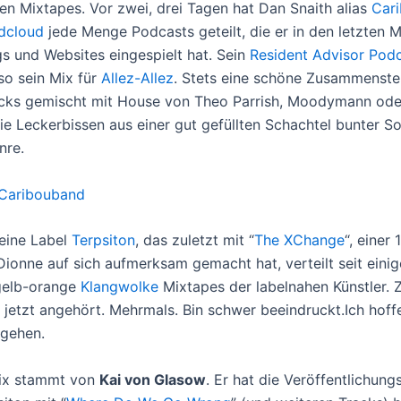
en Mixtapes. Vor zwei, drei Tagen hat Dan Snaith alias
Car
dcloud
jede Menge Podcasts geteilt, die er in den letzten 
gs und Websites eingespielt hat. Sein
Resident Advisor Pod
so sein Mix für
Allez-Allez
. Stets eine schöne Zusammenste
cks gemischt mit House von Theo Parrish, Moodymann ode
ie Leckerbissen aus einer gut gefüllten Schachtel bunter S
nre.
Caribouband
feine Label
Terpsiton
, das zuletzt mit “
The XChange
“, einer 
s Dionne auf sich aufmerksam gemacht hat, verteilt seit ein
gelb-orange
Klangwolke
Mixtapes der labelnahen Künstler.
s jetzt angehört. Mehrmals. Bin schwer beeindruckt.Ich hoff
 gehen.
Mix stammt von
Kai von Glasow
. Er hat die Veröffentlichung