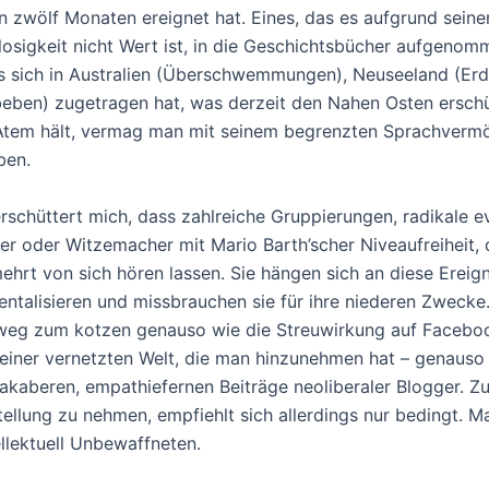
 zwölf Monaten ereignet hat. Eines, das es aufgrund seine
osigkeit nicht Wert ist, in die Geschichtsbücher aufgenom
 sich in Australien (Überschwemmungen), Neuseeland (Erd
eben) zugetragen hat, was derzeit den Nahen Osten erschü
 Atem hält, vermag man mit seinem begrenzten Sprachver
ben.
rschüttert mich, dass zahlreiche Gruppierungen, radikale e
er oder Witzemacher mit Mario Barth’scher Niveaufreiheit, 
ehrt von sich hören lassen. Sie hängen sich an diese Ereign
entalisieren und missbrauchen sie für ihre niederen Zwecke
tweg zum kotzen genauso wie die Streuwirkung auf Facebo
iner vernetzten Welt, die man hinzunehmen hat – genauso 
akaberen, empathiefernen Beiträge neoliberaler Blogger. Z
ellung zu nehmen, empfiehlt sich allerdings nur bedingt. Ma
ellektuell Unbewaffneten.