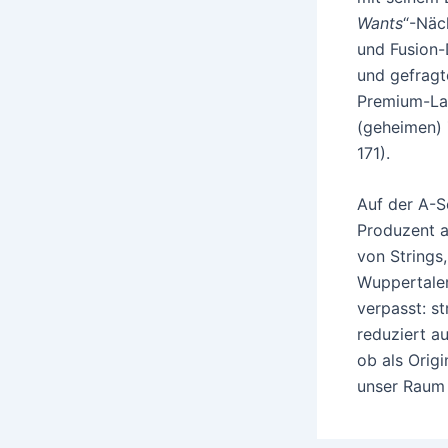
Wants
“-Näc
und Fusion-
und gefragt
Premium-Lab
(geheimen) Z
171).
Auf der A-S
Produzent a
von Strings
Wuppertale
verpasst: st
reduziert au
ob als Origi
unser Raum 