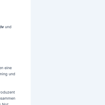
tiv
und
en eine
mming und
Produzent
usammen
s Not