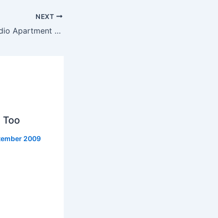
NEXT
Studio Apartment feat. Monique Bingham – Found Him (incl. Kerri Chandler Remixes)
 Too
tember 2009