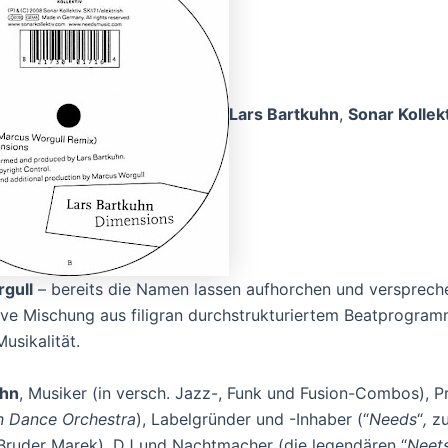
Lars Bartkuhn
,
Sonar Kollek
gull
– bereits die Namen lassen aufhorchen und versprech
ve Mischung aus filigran durchstrukturiertem Beatprogra
usikalität.
uhn
, Musiker (in versch. Jazz-, Funk und Fusion-Combos), 
n Dance Orchestra
), Labelgründer und -Inhaber (“
Needs
“
,
z
Bruder Marek), DJ und Nachtmacher (die legendären “
Neet