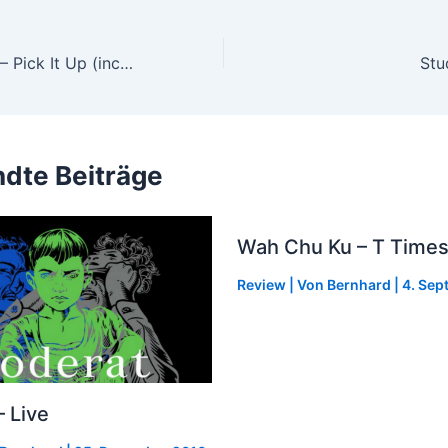
Carolyn Harding – Pick It Up (incl. Jon Cutler & Kerri Chandler Remixes
dte Beiträge
Wah Chu Ku – T Times
Review
| Von
Bernhard
|
4. Sep
 Live