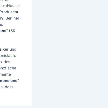
eep-)House-
 Produzent
iv
, Berliner
nd
ons
” (SK
siker und
onieläufe
ix des
anzfläche
lemente
mensions
“,
en, dass