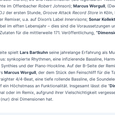
hte im Offenbacher
Robert Johnson
);
Marcus Worgull
, (D
DJ der ersten Stunde,
Groove Attack Record Store
in Köln,
er Remixer, u.a. auf Dixon’s Label
Innervisons
;
Sonar Kollekt
el im elften Lebensjahr – dies sind die Voraussetzungen u
utaten für die mittlerweile 171. Veröffentlichung,
“Dimensi
eite spielt
Lars Bartkuhn
seine jahrelange Erfahrung als Mu
us: synkopierte Rhythmen, eine infizierende Bassline, Harm
, Synthies und der Piano-Hookline. Auf der B-Seite der Rem
rs
Marcus Worgull
, der dem Stück den Feinschliff für die T
raighter 4/4-Beat, eine tiefe rollende Bassline, die Sounde
f ein Höchstmass an Funktionalität. Insgesamt lässt die “
Di
nal oder im Remix, aufgrund ihrer Vielschichtigkeit vergess
(nur) drei Dimensionen hat.