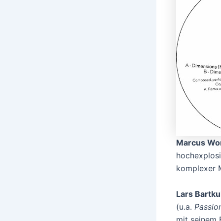
Marcus Wor
hochexplosi
komplexer M
Lars Bartk
(u.a.
Passio
mit seinem 