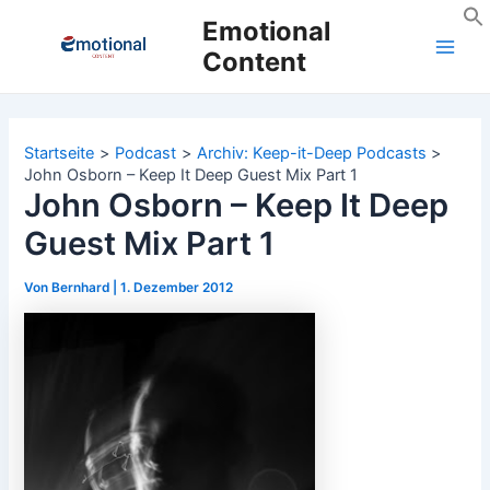
Zum
Emotional
Inhalt
Content
Main
springen
Men
Startseite
Podcast
Archiv: Keep-it-Deep Podcasts
John Osborn – Keep It Deep Guest Mix Part 1
John Osborn – Keep It Deep
Guest Mix Part 1
Von
Bernhard
|
1. Dezember 2012