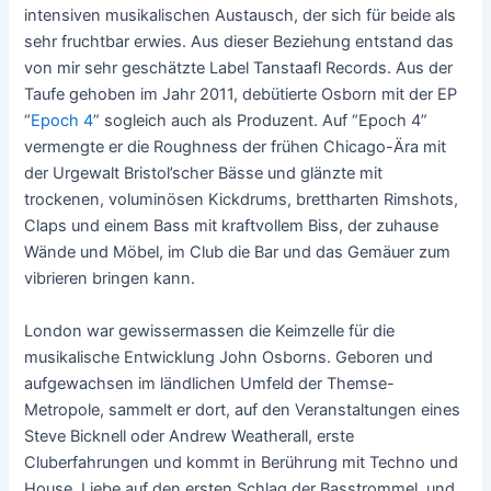
intensiven musikalischen Austausch, der sich für beide als
sehr fruchtbar erwies. Aus dieser Beziehung entstand das
von mir sehr geschätzte Label Tanstaafl Records. Aus der
Taufe gehoben im Jahr 2011, debütierte Osborn mit der EP
“
Epoch 4
” sogleich auch als Produzent. Auf “Epoch 4”
vermengte er die Roughness der frühen Chicago-Ära mit
der Urgewalt Bristol’scher Bässe und glänzte mit
trockenen, voluminösen Kickdrums, brettharten Rimshots,
Claps und einem Bass mit kraftvollem Biss, der zuhause
Wände und Möbel, im Club die Bar und das Gemäuer zum
vibrieren bringen kann.
London war gewissermassen die Keimzelle für die
musikalische Entwicklung John Osborns. Geboren und
aufgewachsen im ländlichen Umfeld der Themse-
Metropole, sammelt er dort, auf den Veranstaltungen eines
Steve Bicknell oder Andrew Weatherall, erste
Cluberfahrungen und kommt in Berührung mit Techno und
House. Liebe auf den ersten Schlag der Basstrommel, und