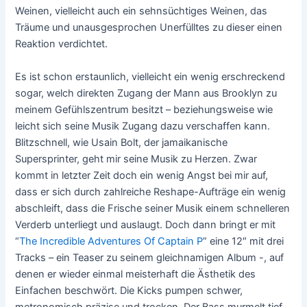
Weinen, vielleicht auch ein sehnsüchtiges Weinen, das
Träume und unausgesprochen Unerfülltes zu dieser einen
Reaktion verdichtet.
Es ist schon erstaunlich, vielleicht ein wenig erschreckend
sogar, welch direkten Zugang der Mann aus Brooklyn zu
meinem Gefühlszentrum besitzt – beziehungsweise wie
leicht sich seine Musik Zugang dazu verschaffen kann.
Blitzschnell, wie Usain Bolt, der jamaikanische
Supersprinter, geht mir seine Musik zu Herzen. Zwar
kommt in letzter Zeit doch ein wenig Angst bei mir auf,
dass er sich durch zahlreiche Reshape-Aufträge ein wenig
abschleift, dass die Frische seiner Musik einem schnelleren
Verderb unterliegt und auslaugt. Doch dann bringt er mit
“
The Incredible Adventures Of Captain P
” eine 12″ mit drei
Tracks – ein Teaser zu seinem gleichnamigen Album -, auf
denen er wieder einmal meisterhaft die Ästhetik des
Einfachen beschwört. Die Kicks pumpen schwer,
metronomisch präzise und trocken. Der Bass murmelt tief