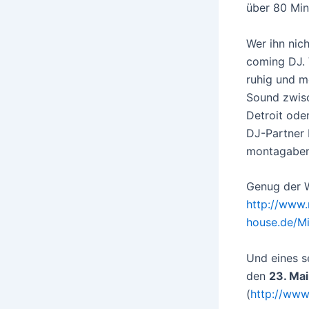
über 80 Min
Wer ihn nich
coming DJ. 
ruhig und m
Sound zwisc
Detroit ode
DJ-Partner 
montagabend
Genug der W
http://ww
house.de/M
Und eines s
den
23. Ma
(
http://ww