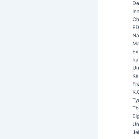
De
In
Ch
ED
Na
Ma
Ex
Ra
Un
Ki
Fr
K.
Ty
Th
Bi
Un
Je