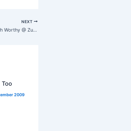
NEXT
Keith Worthy @ Zukunft – ein Nachtrag
 Too
tember 2009