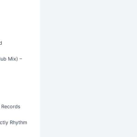
d
lub Mix) –
ä Records
ictly Rhythm