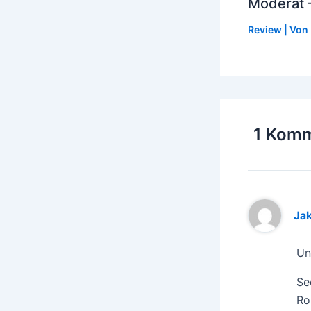
Moderat –
Review
| Von
1 Komm
Ja
Un
Se
Ro