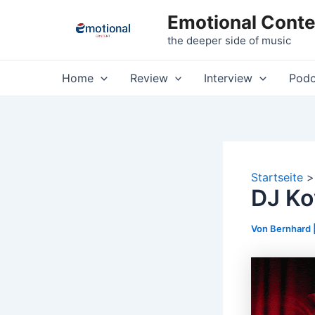
Zum
Emotional Conte
Inhalt
the deeper side of music
springen
Home
Review
Interview
Podc
Startseite
DJ Ko
Von
Bernhard