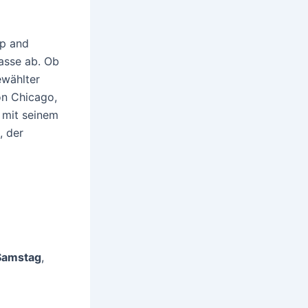
up and
asse ab. Ob
ewählter
on Chicago,
 mit seinem
, der
Samstag
,