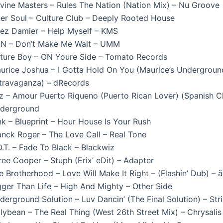
vine Masters – Rules The Nation (Nation Mix) – Nu Groove
ner Soul – Culture Club – Deeply Rooted House
ez Damier – Help Myself – KMS
N – Don’t Make Me Wait – UMM
ture Boy – ON Youre Side – Tomato Records
urice Joshua – I Gotta Hold On You (Maurice’s Undergroun
travaganza) – dRecords
z – Amour Puerto Riqueno (Puerto Rican Lover) (Spanish C
derground
nk – Blueprint – Hour House Is Your Rush
anck Roger – The Love Call – Real Tone
O.T. – Fade To Black – Blackwiz
ree Cooper – Stuph (Erix’ eDit) – Adapter
e Brotherhood – Love Will Make It Right – (Flashin’ Dub) – 
gger Than Life – High And Mighty – Other Side
derground Solution – Luv Dancin’ (The Final Solution) – Str
llybean – The Real Thing (West 26th Street Mix) – Chrysalis