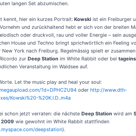
uten langen Set abzumischen.
t kennt, hier ein kurzes Portrait:
Kowski
ist ein Freiburger 
Vornehm und zurückhaltend hebt er sich von der breiten M
elodisch oder druckvoll, rau und voller Energie – sein ausg
hen House und Techno bringt sprichwörtlich ein Feeling v
r New York nach Freiburg. Regelmässig spielt er zusammen
Ricordo zur
Deep Station
im White Rabbit oder bei
tageins
lichen Veranstaltung im Waldsee auf.
orte. Let the music play and heal your soul:
w.megaupload.com/?d=DPHCZU94
oder
http://www.dth-
ixes/Kowski%20-%20K.I.D..m4a
ei schon jetzt verraten: die nächste
Deep Station
wird am
i 2009
wie gewohnt im White Rabbit stattfinden
w.myspace.com/deepstation
).