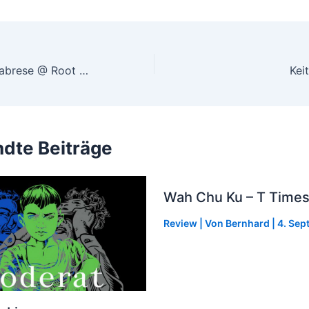
Alex Dallas & Kalabrese @ Root Down, Waldsee / Freiburg, Sa. 28. 03. 2009
dte Beiträge
Wah Chu Ku – T Times
Review
| Von
Bernhard
|
4. Sep