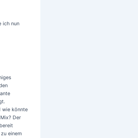
e ich nun
niges
 den
sante
gt.
d wie könnte
 Mix? Der
bereit
 zu einem