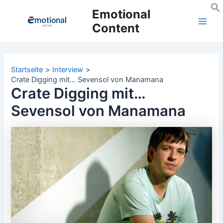
Zum
Emotional
Inhalt
Content
Main
springen
Men
Startseite
Interview
Crate Digging mit… Sevensol von Manamana
Crate Digging mit…
Sevensol von Manamana