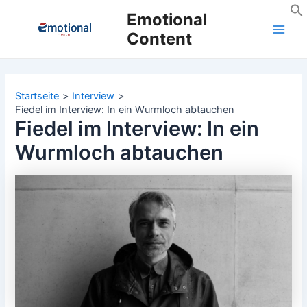
Zum
Emotional
Inhalt
Content
Main
springen
Men
Startseite
Interview
Fiedel im Interview: In ein Wurmloch abtauchen
Fiedel im Interview: In ein
Wurmloch abtauchen