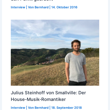
Interview
| Von
Bernhard
|
14. Oktober 2016
Julius Steinhoff von Smallville: Der
House-Musik-Romantiker
Interview
| Von
Bernhard
|
18. September 2018