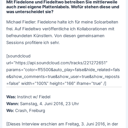
Mit Fiedelone und Fiedeltwo betreiben Sie mittlerweile
auch zwei eigene Plattenlabels. Wofür stehen diese und
was unterscheidet sie?
Michael Fiedler: Fiedelone halte ich für meine Soloarbeiten
frei. Auf Fiedeltwo veröffentliche ich Kollaborationen mit
befreundeten Künstlern. Von diesen gemeinsamen
Sessions profitiere ich sehr.
[soundcloud
url=”https://api.soundcloud.com/tracks/221272651″
params=”color=ff5500&auto_play=false&hide_related=fals
e&show_comments=true&show_user=true&show_reposts
=false” width=”100%” height=”166″ iframe=”true” /]
Was:
Instinct w/ Fiedel
Wann:
Samstag, 4. Juni 2016, 23 Uhr
Wo:
Crash, Freiburg
[Dieses Interview erschien am Freitag, 3. Juni 2016, in der