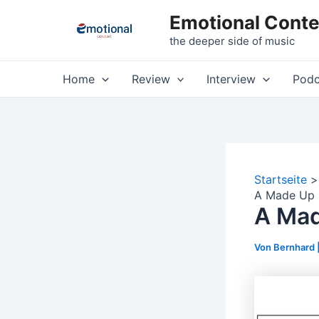
Zum
Emotional Conte
Inhalt
the deeper side of music
springen
Home
Review
Interview
Podc
Startseite
A Made Up 
A Mad
Von
Bernhard