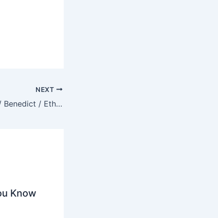
NEXT
BE / Benedict / Ethyl / Flori / MXM – Under Development EP
You Know