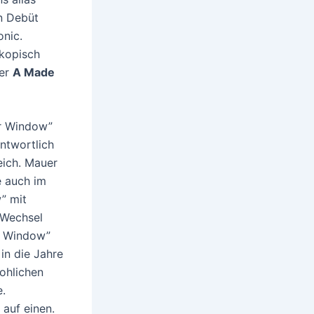
n Debüt
onic.
skopisch
ter
A Made
ar Window”
antwortlich
eich. Mauer
e auch im
” mit
 Wechsel
r Window”
 in die Jahre
ohlichen
e.
auf einen.