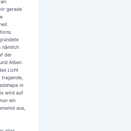
 an.
mir gerade
ge
heit
ions.
ründete
s nämlich
uf der
 und Alben
das Licht
, tragende,
Redshape in
is wird auf
nun ein
enwind aus,
s alias