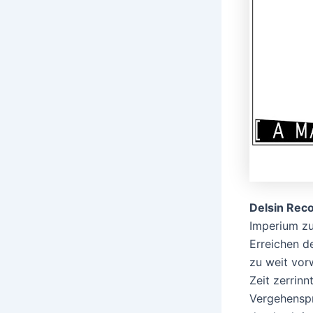
Delsin Rec
Imperium zu
Erreichen d
zu weit vor
Zeit zerrin
Vergehenspr