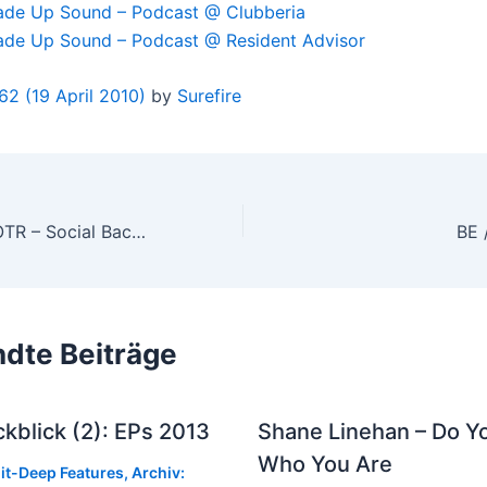
ade Up Sound – Podcast @ Clubberia
ade Up Sound – Podcast @ Resident Advisor
2 (19 April 2010)
by
Surefire
Uncle Deep / PJOTR – Social Background Series / Sojush
dte Beiträge
kblick (2): EPs 2013
Shane Linehan – Do 
Who You Are
-it-Deep Features
,
Archiv: