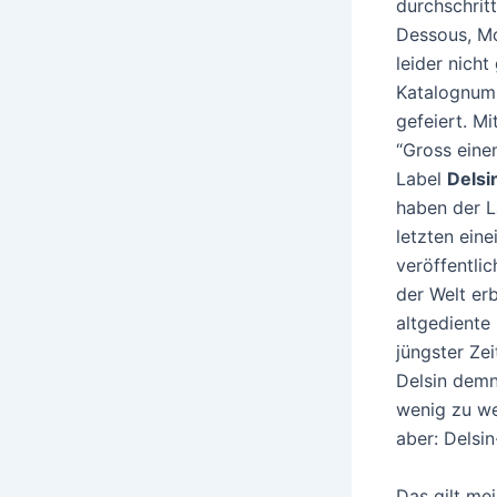
durchschrit
Dessous, Mo
leider nicht
Katalognumm
gefeiert. M
“Gross eine
Label
Delsi
haben der La
letzten eine
veröffentli
der Welt er
altgediente
jüngster Zei
Delsin demn
wenig zu we
aber: Delsi
Das gilt me