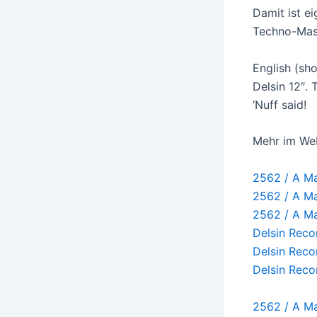
Damit ist e
Techno-Mask
English (sho
Delsin 12″.
‘Nuff said!
Mehr im We
2562 / A M
2562 / A M
2562 / A M
Delsin Rec
Delsin Rec
Delsin Rec
2562 / A Ma