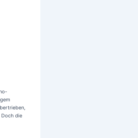
no-
tigem
bertrieben,
. Doch die