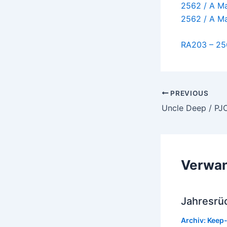
2562 / A M
2562 / A M
RA203 – 256
Post
PREVIOUS
navigation
Verwan
Jahresrüc
Archiv: Keep