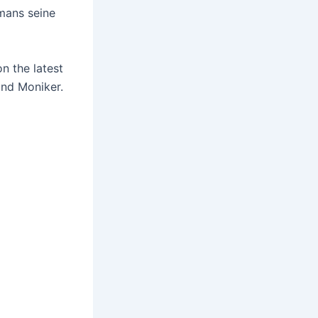
smans seine
on the latest
und Moniker.