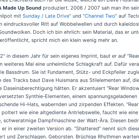
A Made Up Sound
produziert. 2006 / 2007 sah man ihn sei
hilpot mit
Sunday / Late Drive
” und “
Channel Two
” auf Tect
in eindrucksvoller Ritt auf Wobbelwellen und durch kaleido
 Soundwolken. Doch ich bin ehrlich: sein Material, das er un
röffentlicht, spricht mich ein klein wenig mehr an.
2″ in diesem Jahr für sein eigenes Imprint, baut er auf “Re
in weiteres Mal eine unheimliche Schlagkraft auf. Dafür ver
ale Bassdrum. Sie ist Fundament, Stütz- und Eckpfeiler zugl
 des Tracks baut Dave Huismans aus Stilelementen auf, di
e Daseinsberechtigung hätten. Er akzentuiert “Rear Window
versetzten Synthie-Elementen, einem spannungsgeladenen
schende Hi-Hats, wabernden und zirpenden Effekten. “Rea
poltert wie eine altgediente Antriebswelle, faucht wie eine
 schweratmige Dampfmaschine der Watt-Ära. Diesen bedr
t er in einer zweiten Version ab. “Shattered” nennt sich dies
rt und Zerschlagen. Geborsten. Brüchige Rhythmen warten 