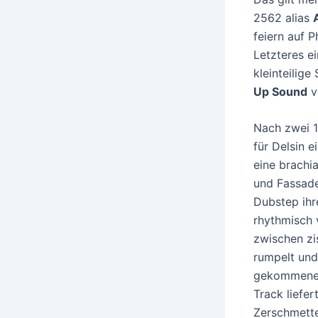
2562 alias
feiern auf P
Letzteres e
kleinteilige
Up Sound
ve
Nach zwei 1
für Delsin e
eine brachi
und Fassade
Dubstep ihr
rhythmisch 
zwischen zi
rumpelt und 
gekommene,
Track liefer
Zerschmette