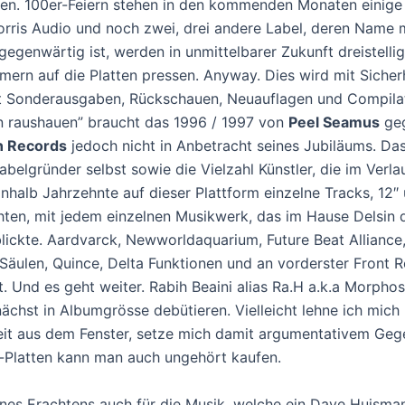
ten. 100er-Feiern stehen in den kommenden Monaten einige
rris Audio und noch zwei, drei andere Label, deren Name 
 gegenwärtig ist, werden in unmittelbarer Zukunft dreistelli
ern auf die Platten pressen. Anyway. Dies wird mit Sicher
it Sonderausgaben, Rückschauen, Neuauflagen und Compilat
n raushauen” braucht das 1996 / 1997 von
Peel Seamus
geg
n Records
jedoch nicht in Anbetracht seines Jubiläums. Da
belgründer selbst sowie die Vielzahl Künstler, die im Verla
inhalb Jahrzehnte auf dieser Plattform einzelne Tracks, 12″
chten, mit jedem einzelnen Musikwerk, das im Hause Delsin 
blickte. Aardvarck, Newworldaquarium, Future Beat Alliance
 Säulen, Quince, Delta Funktionen und an vorderster Front 
t. Und es geht weiter. Rabih Beaini alias Ra.H a.k.a Morphos
ächst in Albumgrösse debütieren. Vielleicht lehne ich mich 
it aus dem Fenster, setze mich damit argumentativem Geg
n-Platten kann man auch ungehört kaufen.
ines Erachtens auch für die Musik, welche ein Dave Huisman