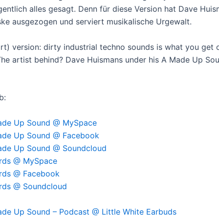
igentlich alles gesagt. Denn für diese Version hat Dave Hui
e ausgezogen und serviert musikalische Urgewalt.
rt) version: dirty industrial techno sounds is what you get 
 The artist behind? Dave Huismans under his A Made Up So
b:
ade Up Sound @ MySpace
ade Up Sound @ Facebook
ade Up Sound @ Soundcloud
ords @ MySpace
ords @ Facebook
ords @ Soundcloud
de Up Sound – Podcast @ Little White Earbuds