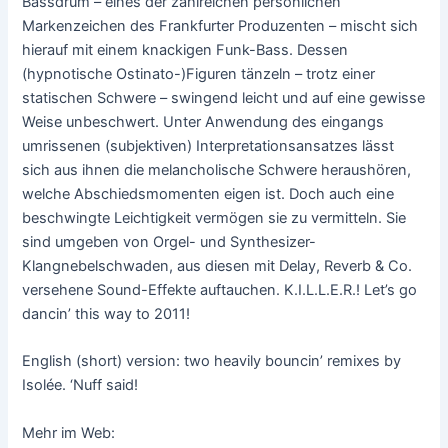
Bassdrum – eines der zahlreichen persönlichen
Markenzeichen des Frankfurter Produzenten – mischt sich
hierauf mit einem knackigen Funk-Bass. Dessen
(hypnotische Ostinato-)Figuren tänzeln – trotz einer
statischen Schwere – swingend leicht und auf eine gewisse
Weise unbeschwert. Unter Anwendung des eingangs
umrissenen (subjektiven) Interpretationsansatzes lässt
sich aus ihnen die melancholische Schwere heraushören,
welche Abschiedsmomenten eigen ist. Doch auch eine
beschwingte Leichtigkeit vermögen sie zu vermitteln. Sie
sind umgeben von Orgel- und Synthesizer-
Klangnebelschwaden, aus diesen mit Delay, Reverb & Co.
versehene Sound-Effekte auftauchen. K.I.L.L.E.R.! Let’s go
dancin’ this way to 2011!
English (short) version: two heavily bouncin’ remixes by
Isolée. ‘Nuff said!
Mehr im Web: