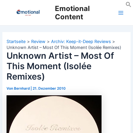
Zum
Emotional
Inhalt
Content
Main
springen
Men
Startseite
Review
Archiv: Keep-it-Deep Reviews
Unknown Artist – Most Of This Moment (Isolée Remixes)
Unknown Artist – Most Of
This Moment (Isolée
Remixes)
Von
Bernhard
|
21. Dezember 2010