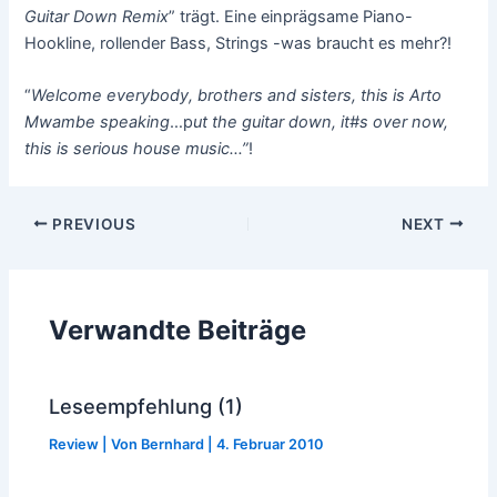
Guitar Down Remix
” trägt. Eine einprägsame Piano-
Hookline, rollender Bass, Strings -was braucht es mehr?!
“
Welcome everybody, brothers and sisters, this is Arto
Mwambe speaking
…p
ut the guitar down, it#s over now,
this is serious house music…”
!
Post
PREVIOUS
NEXT
navigation
Verwandte Beiträge
Leseempfehlung (1)
Review
| Von
Bernhard
|
4. Februar 2010