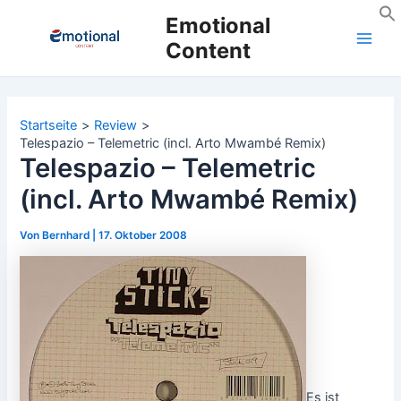
Zum
Emotional
Inhalt
Content
Main
springen
Men
Startseite
Review
Telespazio – Telemetric (incl. Arto Mwambé Remix)
Telespazio – Telemetric
(incl. Arto Mwambé Remix)
Von
Bernhard
|
17. Oktober 2008
Es ist