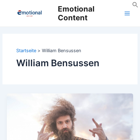
Zum
Emotional
Inhalt
Content
Main
springen
Men
Startseite
William Bensussen
William Bensussen