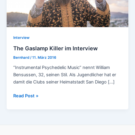
Interview
The Gaslamp Killer im Interview
Bernhard
/
11. März 2016
“Instrumental Psychedelic Music” nennt William
Bensussen, 32, seinen Stil. Als Jugendlicher hat er
damit die Clubs seiner Heimatstadt San Diego […]
The
Read Post »
Gaslamp
Killer
im
Interview