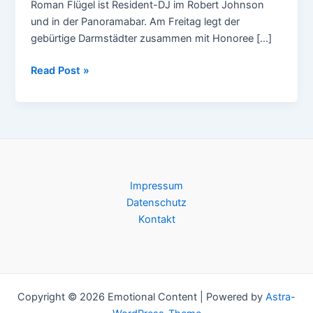
Roman Flügel ist Resident-DJ im Robert Johnson
und in der Panoramabar. Am Freitag legt der
gebürtige Darmstädter zusammen mit Honoree […]
1000
Read Post »
Zeichen
Liebe:
Roman
Flügel
in
Basel
Impressum
Datenschutz
Kontakt
Copyright © 2026 Emotional Content | Powered by
Astra-