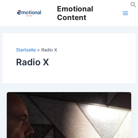
Zum
Emotional
Inhalt
Content
Main
springen
Men
Startseite
Radio X
Radio X