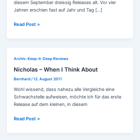
diesem September dreissig Releases alt. Vor vier
Jahren erschien fast auf Jahr und Tag […]
Nicholas
Read Post »
–
A
Brighter
Day
Archiv: Keep-it-Deep Reviews
Nicholas – When I Think About
Bernhard
/
12. August 2011
Wohl wissend, dass nahezu alle Vergleiche eine
Schwachstelle aufweisen, möchte ich für das erste
Release auf dem kleinen, in diesem
Nicholas
Read Post »
–
When