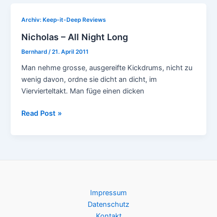
I
Think
Archiv: Keep-it-Deep Reviews
About
Nicholas – All Night Long
Bernhard
/
21. April 2011
Man nehme grosse, ausgereifte Kickdrums, nicht zu
wenig davon, ordne sie dicht an dicht, im
Viervierteltakt. Man füge einen dicken
Nicholas
Read Post »
–
All
Night
Long
Impressum
Datenschutz
Kontakt