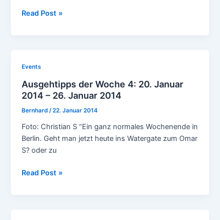
Ausgehtipps
Read Post »
der
Woche
24:
09.
Events
Juni
Ausgehtipps der Woche 4: 20. Januar
2014
2014 – 26. Januar 2014
–
15.
Bernhard
/
22. Januar 2014
Juni
Foto: Christian S “Ein ganz normales Wochenende in
2014
Berlin. Geht man jetzt heute ins Watergate zum Omar
S? oder zu
Ausgehtipps
Read Post »
der
Woche
4:
20.