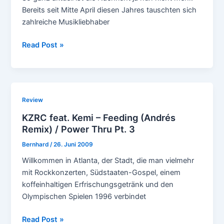
Bereits seit Mitte April diesen Jahres tauschten sich
zahlreiche Musikliebhaber
Andrés
Read Post »
–
Andrés
II
Review
KZRC feat. Kemi – Feeding (Andrés
Remix) / Power Thru Pt. 3
Bernhard
/
26. Juni 2009
Willkommen in Atlanta, der Stadt, die man vielmehr
mit Rockkonzerten, Südstaaten-Gospel, einem
koffeinhaltigen Erfrischungsgetränk und den
Olympischen Spielen 1996 verbindet
KZRC
Read Post »