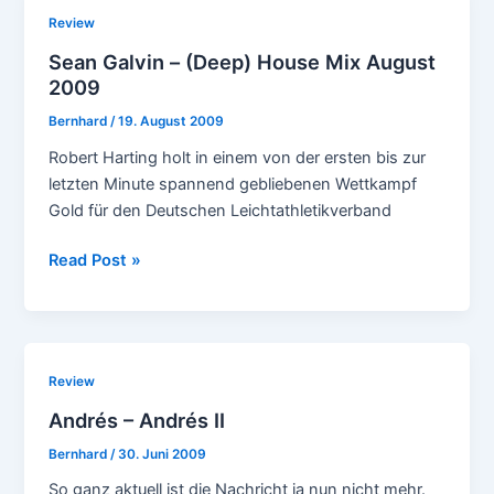
Review
Sean Galvin – (Deep) House Mix August
2009
Bernhard
/
19. August 2009
Robert Harting holt in einem von der ersten bis zur
letzten Minute spannend gebliebenen Wettkampf
Gold für den Deutschen Leichtathletikverband
Sean
Read Post »
Galvin
–
(Deep)
House
Review
Mix
Andrés – Andrés II
August
2009
Bernhard
/
30. Juni 2009
So ganz aktuell ist die Nachricht ja nun nicht mehr.