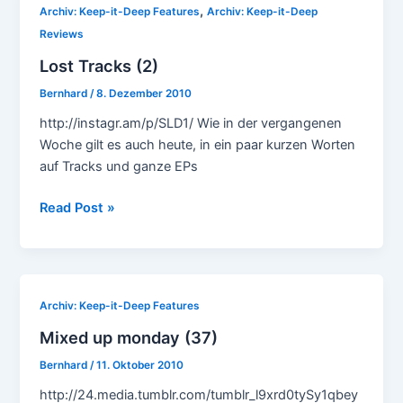
,
Archiv: Keep-it-Deep Features
Archiv: Keep-it-Deep
Januar
Reviews
2014
–
Lost Tracks (2)
26.
Bernhard
/
8. Dezember 2010
Januar
http://instagr.am/p/SLD1/ Wie in der vergangenen
2014
Woche gilt es auch heute, in ein paar kurzen Worten
auf Tracks und ganze EPs
Lost
Read Post »
Tracks
(2)
Archiv: Keep-it-Deep Features
Mixed up monday (37)
Bernhard
/
11. Oktober 2010
http://24.media.tumblr.com/tumblr_l9xrd0tySy1qbey