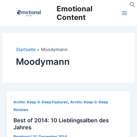
Zum
Emotional
Inhalt
Content
Main
springen
Men
Startseite
Moodymann
Moodymann
,
Archiv: Keep-it-Deep Features
Archiv: Keep-it-Deep
Reviews
Best of 2014: 10 Lieblingsalben des
Jahres
Bernhard
/
31. Dezember 2014