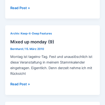
Moodymann
Read Post »
@
Red
Bull
Music
Archiv: Keep-it-Deep Features
Academy,
Mixed up monday (9)
London,
März
Bernhard
/
15. März 2010
2010
Montag ist tageins-Tag. Fest und unauslöschlich ist
diese Veranstaltung in meinem Stammkalender
eingetragen. Eigentlich. Denn derzeit nehme ich mit
Rücksicht
Mixed
Read Post »
up
monday
(9)