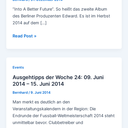
“Into A Better Future”. So heißt das zweite Album
des Berliner Produzenten Edward. Es ist im Herbst
2014 auf dem […]
Best
Read Post »
of
2014:
10
Lieblingsalben
Events
des
Ausgehtipps der Woche 24: 09. Juni
Jahres
2014 – 15. Juni 2014
Bernhard
/
9. Juni 2014
Man merkt es deutlich an den
Veranstaltungskalendern in der Region: Die
Endrunde der Fussball-Weltmeisterschaft 2014 steht
unmittelbar bevor. Clubbetreiber und