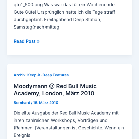
qto1_500.png Was war das für ein Wochenende.
Gute Güte! Ursprünglich hatte ich die Tage straff
durchgeplant. Freitagabend Deep Station,
Samstag(nach)mittag
Mixed
Read Post »
up
monday
(37)
Archiv: Keep-it-Deep Features
Moodymann @ Red Bull Music
Academy, London, März 2010
Bernhard
/
15. März 2010
Die elfte Ausgabe der Red Bull Music Academy mit
ihren zahlreichen Workshops, Vorträgen und
(Rahmen-)Veranstaltungen ist Geschichte. Wenn ein
Ereignis