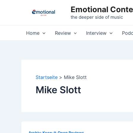
Zum
Emotional Conte
Inhalt
the deeper side of music
springen
Home
Review
Interview
Podc
Startseite
Mike Slott
Mike Slott
Archiv: Keep-it-Deep Reviews