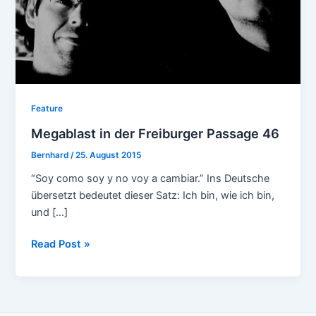
Feature
Megablast in der Freiburger Passage 46
Bernhard
/
25. August 2015
“Soy como soy y no voy a cambiar.” Ins Deutsche
übersetzt bedeutet dieser Satz: Ich bin, wie ich bin,
und […]
Megablast
Read Post »
in
der
Freiburger
Passage