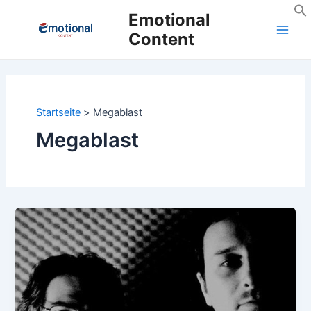
Zum
Emotional
Inhalt
Content
Main
springen
Men
Startseite
Megablast
Megablast