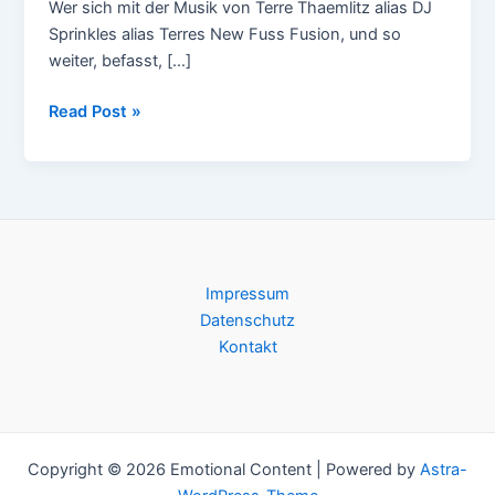
Wer sich mit der Musik von Terre Thaemlitz alias DJ
Sprinkles alias Terres New Fuss Fusion, und so
weiter, befasst, […]
DJ
Read Post »
Sprinkles
&
Mark
Fell
–
Complete
Impressum
Spiral
Datenschutz
Kontakt
Copyright © 2026 Emotional Content | Powered by
Astra-