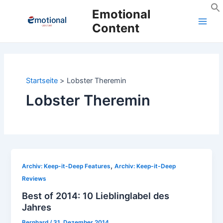
Zum
Emotional
Inhalt
Content
Main
springen
Men
Startseite
Lobster Theremin
Lobster Theremin
,
Archiv: Keep-it-Deep Features
Archiv: Keep-it-Deep
Reviews
Best of 2014: 10 Lieblinglabel des
Jahres
Bernhard
/
31. Dezember 2014