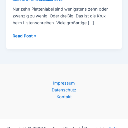
Nur zehn Plattenlabel sind wenigstens zehn oder
zwanzig zu wenig. Oder dreißig. Das ist die Krux
beim Listenschreiben. Viele großartige […]
Best
Read Post »
of
2014:
10
Lieblinglabel
des
Jahres
Impressum
Datenschutz
Kontakt