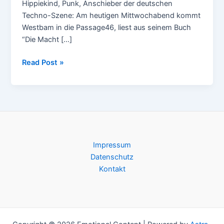
Hippiekind, Punk, Anschieber der deutschen
Techno-Szene: Am heutigen Mittwochabend kommt
Westbam in die Passage46, liest aus seinem Buch
“Die Macht […]
Westbam
Read Post »
liest
in
Freiburg
aus
seiner
Autobiografie
Impressum
Datenschutz
Kontakt