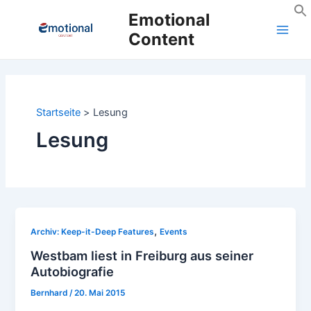
Zum
Emotional
Inhalt
Content
Main
springen
Men
Startseite
Lesung
Lesung
,
Archiv: Keep-it-Deep Features
Events
Westbam liest in Freiburg aus seiner
Autobiografie
Bernhard
/
20. Mai 2015