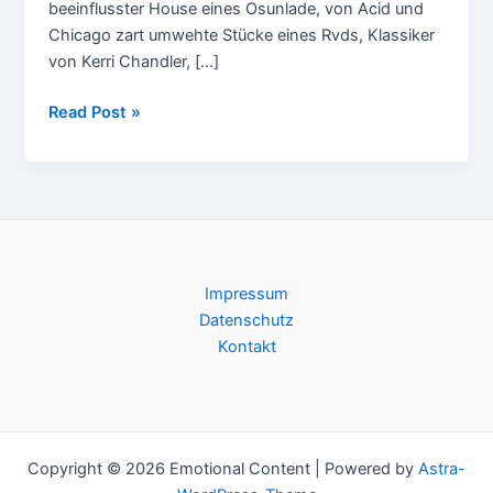
beeinflusster House eines Osunlade, von Acid und
Chicago zart umwehte Stücke eines Rvds, Klassiker
von Kerri Chandler, […]
Jazzman
Read Post »
–
Keep
It
Deep
Guest
Mix
Impressum
Datenschutz
Kontakt
Copyright © 2026 Emotional Content | Powered by
Astra-