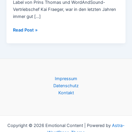
Label von Prins Thomas und WordAndSound-
Vertriebschef Kai Fraeger, war in den letzten Jahren
immer gut […]
Ackin’
Read Post »
feat.
M.
Akamatsu
–
Tembezi
Impressum
Datenschutz
Kontakt
Copyright © 2026 Emotional Content | Powered by
Astra-