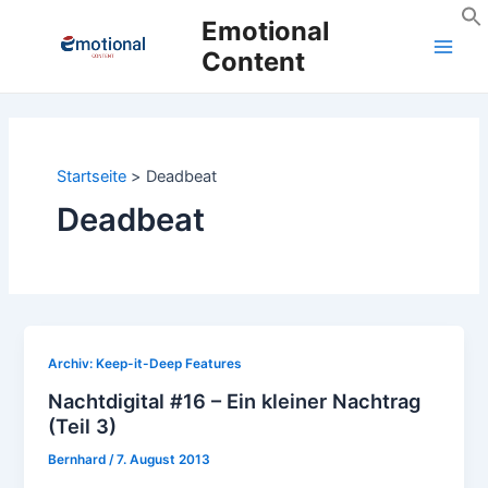
Zum
Emotional
Inhalt
Content
Main
springen
Men
Startseite
Deadbeat
Deadbeat
Archiv: Keep-it-Deep Features
Nachtdigital #16 – Ein kleiner Nachtrag
(Teil 3)
Bernhard
/
7. August 2013