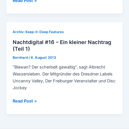
Nachtdigital
Read Post »
#16
–
Ein
kleiner
Archiv: Keep-it-Deep Features
Nachtrag
Nachtdigital #16 – Ein kleiner Nachtrag
(Teil
(Teil 1)
2)
Bernhard
/
6. August 2013
“Blawan? Der scherbelt gewaltig”, sagt Albrecht
Wassersleben. Der Mitgründer des Dresdner Labels
Uncanny Valley, Der Freiburger Veranstalter und Disc
Jockey
Nachtdigital
Read Post »
#16
–
Ein
kleiner