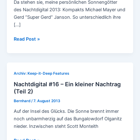
Da stehen sie, meine persönlichen Sonnengötter
des Nachtdigital 2013: Kompakts Michael Mayer und
Gerd “Super Gerd” Janson. So unterschiedlich ihre
[…]
Nachtdigital
Read Post »
#16
–
Ein
kleiner
Archiv: Keep-it-Deep Features
Nachtrag
Nachtdigital #16 – Ein kleiner Nachtrag
(Teil
(Teil 2)
3)
Bernhard
/
7. August 2013
Auf der Insel des Glücks. Die Sonne brennt immer
noch unbarmherzig auf das Bungalowdorf Olganitz
nieder. Inzwischen steht Scott Monteith