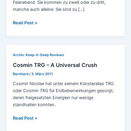
Feierabend. Sie kommen zu zweit oder zu dritt,
manche auch alleine. Sie sind zu […]
Boiler
Read Post »
Room
Berlin
003
Archiv: Keep-it-Deep Reviews
Cosmin TRG – A Universal Crush
Bernhard
/
3. März 2011
Cosmin Nicolae hat unter seinem Künsteralias TRG
oder Cosmin TRG für Erdbebenwirkungen gesorgt,
deren freigesetzten Energien nur wenige
standhalten konnten.
Cosmin
Read Post »
TRG