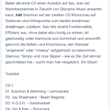
Bietet die erste CD einen Ausblick auf das, was der
Marktbeobachter in Zukunft von Diynamic Music erwarten
kann,
hält
Solomun auf der zweiten CD Rückschau auf
Stationen und Höhepunkte zum bereits erwähnten
dreijährigen Jubiläum. Sein Mix strahlt Funktionalität,
Effizienz aus, ohne dabei allzu toolig zu wirken, ist
gleichzeitig voller Harmonie und Schönheit und umschifft
gekonnt die Gefahr und Kitschkurve, den Stempel
“angeravet” oder “cheesy” aufgedrückt zu bekommen.
Glamour, Tempo und rosa Slipper – wie es
Die Zeit
einmal
geschrieben hat – sucht man hier vergeblich. Ein Glück!
Tracklist
CD 1
01. Solomun & Stimming – Lemniskate
02. Jay Shepheard – Beast Regards
03. H.O.S.H. – Gartenarbeit
04. Ost & Kjex – Sicksnack