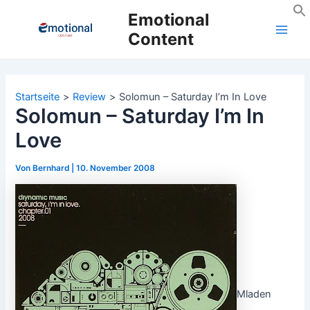
Zum
Emotional
Inhalt
Content
Main
springen
Men
Startseite
Review
Solomun – Saturday I’m In Love
Solomun – Saturday I’m In
Love
Von
Bernhard
|
10. November 2008
Mladen