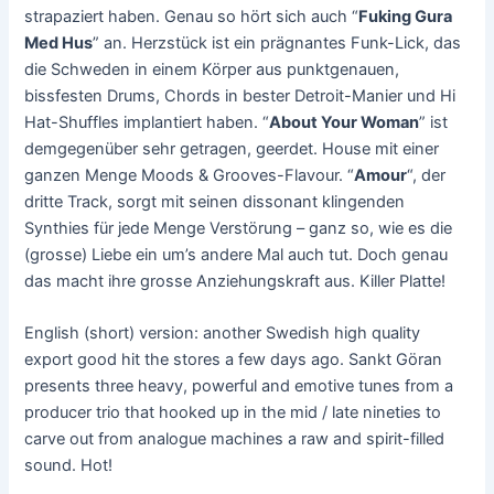
strapaziert haben. Genau so hört sich auch “
Fuking Gura
Med Hus
” an. Herzstück ist ein prägnantes Funk-Lick, das
die Schweden in einem Körper aus punktgenauen,
bissfesten Drums, Chords in bester Detroit-Manier und Hi
Hat-Shuffles implantiert haben. “
About Your Woman
” ist
demgegenüber sehr getragen, geerdet. House mit einer
ganzen Menge Moods & Grooves-Flavour. “
Amour
“, der
dritte Track, sorgt mit seinen dissonant klingenden
Synthies für jede Menge Verstörung – ganz so, wie es die
(grosse) Liebe ein um’s andere Mal auch tut. Doch genau
das macht ihre grosse Anziehungskraft aus. Killer Platte!
English (short) version: another Swedish high quality
export good hit the stores a few days ago. Sankt Göran
presents three heavy, powerful and emotive tunes from a
producer trio that hooked up in the mid / late nineties to
carve out from analogue machines a raw and spirit-filled
sound. Hot!