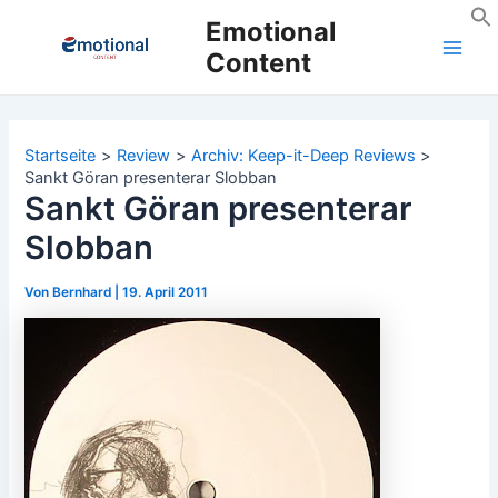
Zum
Emotional
Inhalt
Content
Main
springen
Men
Startseite
Review
Archiv: Keep-it-Deep Reviews
Sankt Göran presenterar Slobban
Sankt Göran presenterar
Slobban
Von
Bernhard
|
19. April 2011