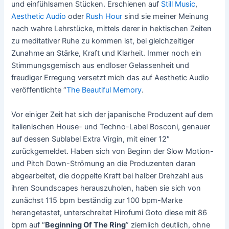
und einfühlsamen Stücken. Erschienen auf
Still Music
,
Aesthetic Audio
oder
Rush Hour
sind sie meiner Meinung
nach wahre Lehrstücke, mittels derer in hektischen Zeiten
zu meditativer Ruhe zu kommen ist, bei gleichzeitiger
Zunahme an Stärke, Kraft und Klarheit. Immer noch ein
Stimmungsgemisch aus endloser Gelassenheit und
freudiger Erregung versetzt mich das auf Aesthetic Audio
veröffentlichte “
The Beautiful Memory
.
Vor einiger Zeit hat sich der japanische Produzent auf dem
italienischen House- und Techno-Label Bosconi, genauer
auf dessen Sublabel Extra Virgin, mit einer 12″
zurückgemeldet. Haben sich von Beginn der Slow Motion-
und Pitch Down-Strömung an die Produzenten daran
abgearbeitet, die doppelte Kraft bei halber Drehzahl aus
ihren Soundscapes herauszuholen, haben sie sich von
zunächst 115 bpm beständig zur 100 bpm-Marke
herangetastet, unterschreitet Hirofumi Goto diese mit 86
bpm auf “
Beginning Of The Ring
” ziemlich deutlich, ohne