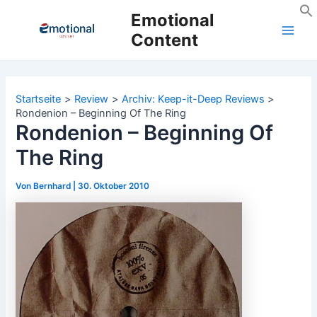
Zum
Emotional
Inhalt
Content
Main
springen
Men
Startseite
Review
Archiv: Keep-it-Deep Reviews
Rondenion – Beginning Of The Ring
Rondenion – Beginning Of
The Ring
Von
Bernhard
|
30. Oktober 2010