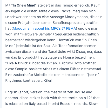
Mit “
In One’s Mind
” steigert er das Tempo erheblich. Kaum
erklingen die ersten Takte dieses Tracks, mag man sich
unschwer erinnern an eine Aussage Moodymanns, die er in
diesem Frühjahr über seinen Schaffensprozess getroffen
hat (
Moodymann about his MPCs @ RBMA
) und die man
wohl mit “Hardware Sampler / Sequenzer leidenschaftlich
bearbeiten” wiedergeben kann. Herzstück von “In One’s
Mind” jedenfalls ist der Soul. Als Transformationsriemen
zwischen diesem und der Tanzfläche wirkt Disco, nur, dass
wir das Endprodukt heutzutage als House bezeichnen.
“
Like A Child
” rundet die 12″ ab. Hirofumi Goto eröffnet
diese Sample-basierte Arbeit mit einem Flöteninstrumental.
Eine zauberhafte Melodie, die den mitreissenden, “jackin'”
Rhythmus kontrastiert. Killer!
English (short) version: the master of zen-house and
dharma-disco strikes back with three tracks on a 12″ that
is released on Italy based imprint Bosconi records. Slow-