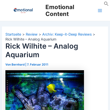
Zum
Emotional
Inhalt
Content
Main
springen
Men
Startseite
Review
Archiv: Keep-it-Deep Reviews
Rick Wilhite – Analog Aquarium
Rick Wilhite – Analog
Aquarium
Von
Bernhard
|
7. Februar 2011