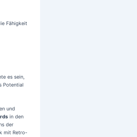
ie Fähigkeit
te es sein,
s Potential
ren und
ords
in den
ns der
k mit Retro-