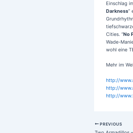
Einschlag i
Darkness
” 
Grundrhythm
tiefschwarz
Cities. “
No 
Wade-Manier
wohl eine T
Mehr im We
http://www
http://www.
http://www
Post
PREVIOUS
navigation