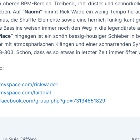
m oberen BPM-Bereich. Treibend, roh, düster und schnörkello
eben. Auf “
Naomi
” nimmt Rick Wade ein wenig Tempo herau
us, die Shuffle-Elemente sowie eine herrlich funkig-kantig
e Bassline weisen immer noch den Weg in die legendärste a
Place
” hingegen ist ein schön bassig-housiger Schieber in b
 mit atmosphärischen Klängen und einer schnarrenden Syn
B-303. Schön, dass es so etwas in letzter Zeit immer öfter 
b:
.myspace.com/rickwade1
myspace.com/laiddial
.facebook.com/group.php?gid=73134651829
Two Armadillos – Je Suis Différente EP