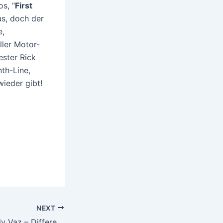
s, “
First
s, doch der
e,
ller Motor-
ester Rick
th-Line,
wieder gibt!
NEXT
Andy Vaz – Different Times / You Got Remixes