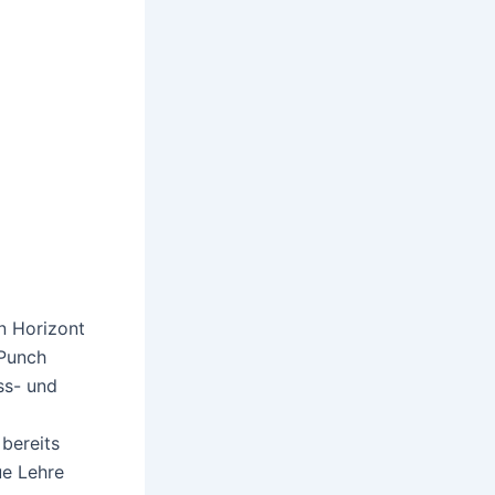
n Horizont
 Punch
ss- und
 bereits
ue Lehre