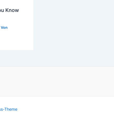
You Know
 Von
ss-Theme