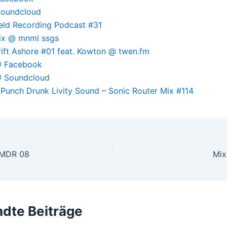
oundcloud
eld Recording Podcast #31
ix @ mnml ssgs
ift Ashore #01 feat. Kowton @ twen.fm
 @ Facebook
@ Soundcloud
– Punch Drunk Livity Sound – Sonic Router Mix #114
 MDR 08
dte Beiträge