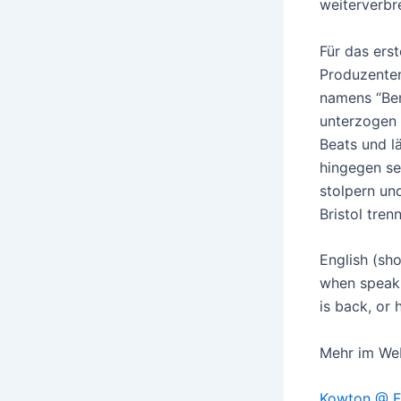
weiterverbr
Für das erst
Produzenten
namens “Ben
unterzogen 
Beats und l
hingegen se
stolpern un
Bristol tren
English (sho
when speaki
is back, or
Mehr im We
Kowton @ 