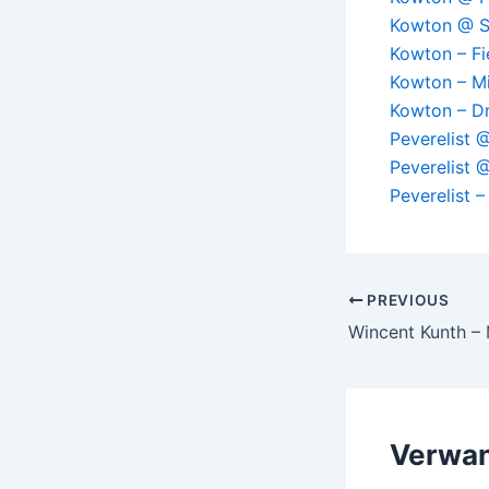
Kowton @ S
Kowton – Fi
Kowton – M
Kowton – Dr
Peverelist
Peverelist 
Peverelist 
Post
PREVIOUS
navigation
Wincent Kunth –
Verwan