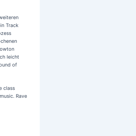
 weiteren
in Track
ozess
rochenen
 Kowton
ch leicht
Sound of
e class
 music. Rave