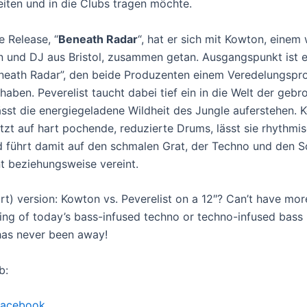
eiten und in die Clubs tragen möchte.
e Release, “
Beneath Radar
“, hat er sich mit Kowton, einem
 und DJ aus Bristol, zusammen getan. Ausgangspunkt ist e
eath Radar”, den beide Produzenten einem Veredelungspr
haben. Peverelist taucht dabei tief ein in die Welt der geb
ässt die energiegeladene Wildheit des Jungle auferstehen.
tzt auf hart pochende, reduzierte Drums, lässt sie rhythmis
d führt damit auf den schmalen Grat, der Techno und den 
nt beziehungsweise vereint.
rt) version: Kowton vs. Peverelist on a 12″? Can’t have mor
ng of today’s bass-infused techno or techno-infused bass
 has never been away!
b:
Facebook