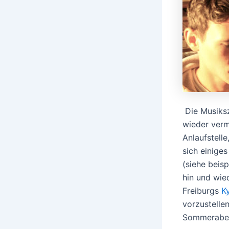
Die Musiksz
wieder verm
Anlaufstell
sich einige
(siehe beis
hin und wie
Freiburgs
K
vorzustelle
Sommerabend