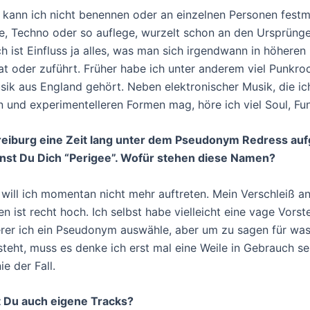
 kann ich nicht benennen oder an einzelnen Personen fest
e, Techno oder so auflege, wurzelt schon an den Ursprüng
ch ist Einfluss ja alles, was man sich irgendwann in höhere
at oder zuführt. Früher habe ich unter anderem viel Punkro
ik aus England gehört. Neben elektronischer Musik, die ic
n und experimentelleren Formen mag, höre ich viel Soul, Fun
Freiburg eine Zeit lang unter dem Pseudonym Redress auf
nnst Du Dich “Perigee”. Wofür stehen diese Namen?
 will ich momentan nicht mehr auftreten. Mein Verschleiß a
ist recht hoch. Ich selbst habe vielleicht eine vage Vorste
rer ich ein Pseudonym auswähle, aber um zu sagen für was
steht, muss es denke ich erst mal eine Weile in Gebrauch se
ie der Fall.
t Du auch eigene Tracks?