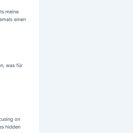
als meine
jemals einen
n, was für
cusing on
es hidden