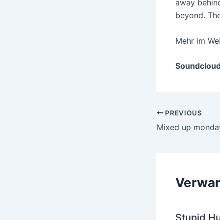
away behind
beyond. The
Mehr im We
Soundcloud
Post
PREVIOUS
navigation
Mixed up monday
Verwan
Stupid H