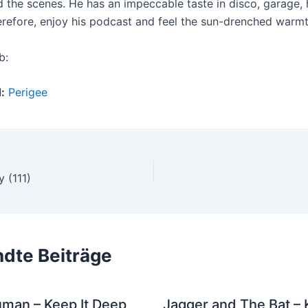
 the scenes. He has an impeccable taste in disco, garage,
refore, enjoy his podcast and feel the sun-drenched warmt
b:
:
Perigee
 (111)
dte Beiträge
uman – Keep It Deep
Jagger and The Bat – 