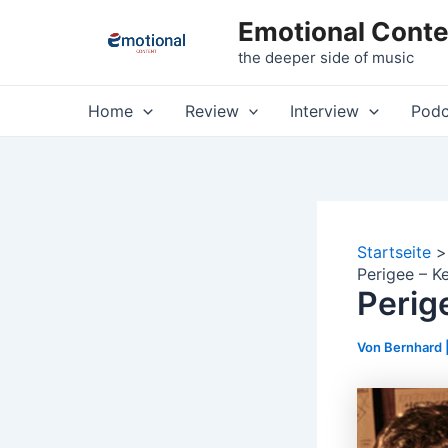
Zum
Emotional Conte
Inhalt
the deeper side of music
springen
Home
Review
Interview
Podc
Startseite
Perigee – K
Perig
Von
Bernhard