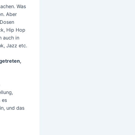
machen. Was
en. Aber
n Dosen
ck, Hip Hop
h auch in
k, Jazz etc.
getreten,
n
llung,
 es
in, und das