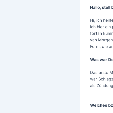
Hallo, stell
Hi, ich heiß
ich hier ein
fortan kümm
van Morgens
Form, die a
Was war Dei
Das erste M
war Schlagz
als Zündung
Welches bz