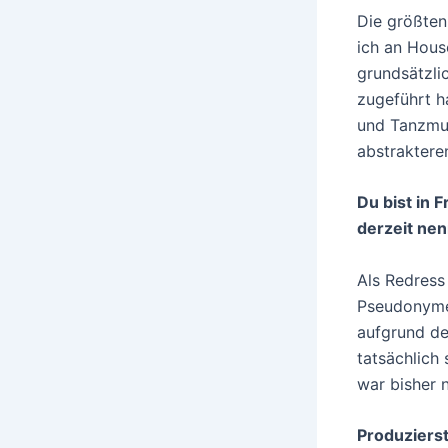
Die größten
ich an Hous
grundsätzli
zugeführt h
und Tanzmus
abstraktere
Du bist in 
derzeit ne
Als Redress
Pseudonymen 
aufgrund de
tatsächlich 
war bisher n
Produziers