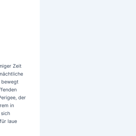
niger Zeit
nächtliche
ür bewegt
affenden
Perigee, der
rem in
 sich
für laue