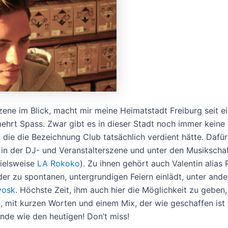
ene im Blick, macht mir meine Heimatstadt Freiburg seit ei
ehrt Spass. Zwar gibt es in dieser Stadt noch immer keine 
e, die die Bezeichnung Club tatsächlich verdient hätte. Daf
s in der DJ- und Veranstalterszene und unter den Musiksch
pielsweise
LA Rokoko
). Zu ihnen gehört auch Valentin alias 
der zu spontanen, untergrundigen Feiern einlädt, unter ande
yosk
. Höchste Zeit, ihm auch hier die Möglichkeit zu geben,
n, mit kurzen Worten und einem Mix, der wie geschaffen ist 
e wie den heutigen! Don’t miss!