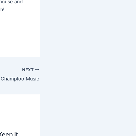
 house and
h!
NEXT
Champloo Music
Keep It