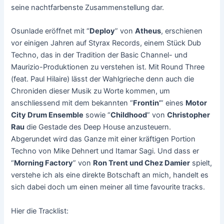
seine nachtfarbenste Zusammenstellung dar.
Osunlade eröffnet mit “
Deploy
” von
Atheus
, erschienen
vor einigen Jahren auf Styrax Records, einem Stück Dub
Techno, das in der Tradition der Basic Channel- und
Maurizio-Produktionen zu verstehen ist. Mit Round Three
(feat. Paul Hilaire) lässt der Wahlgrieche denn auch die
Chroniden dieser Musik zu Worte kommen, um
anschliessend mit dem bekannten “
Frontin’
” eines
Motor
City Drum Ensemble
sowie “
Childhood
” von
Christopher
Rau
die Gestade des Deep House anzusteuern.
Abgerundet wird das Ganze mit einer kräftigen Portion
Techno von Mike Dehnert und Itamar Sagi. Und dass er
“
Morning Factory
” von
Ron Trent und Chez Damier
spielt,
verstehe ich als eine direkte Botschaft an mich, handelt es
sich dabei doch um einen meiner all time favourite tracks.
Hier die Tracklist: