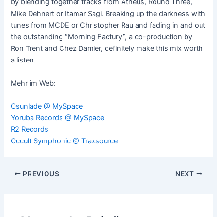
by blending together tracks from Atheus, Round Three,
Mike Dehnert or Itamar Sagi. Breaking up the darkness with
tunes from MCDE or Christopher Rau and fading in and out
the outstanding “Morning Factury”, a co-production by
Ron Trent and Chez Damier, definitely make this mix worth
a listen.
Mehr im Web:
Osunlade @ MySpace
Yoruba Records @ MySpace
R2 Records
Occult Symphonic @ Traxsource
Post
PREVIOUS
NEXT
navigation