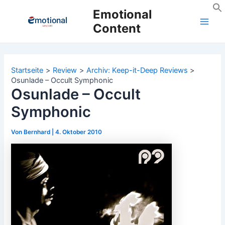
Zum
Emotional
Inhalt
Content
Main
springen
Men
Startseite
Review
Archiv: Keep-it-Deep Reviews
Osunlade – Occult Symphonic
Osunlade – Occult
Symphonic
Von
Bernhard
|
4. Oktober 2010