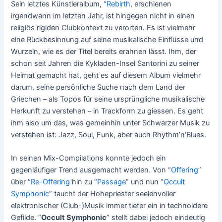
Sein letztes Künstleralbum, “
Rebirth
, erschienen
irgendwann im letzten Jahr, ist hingegen nicht in einen
religiös rigiden Clubkontext zu verorten. Es ist vielmehr
eine Rückbesinnung auf seine musikalische Einflüsse und
Wurzeln, wie es der Titel bereits erahnen lässt. Ihm, der
schon seit Jahren die Kykladen-Insel Santorini zu seiner
Heimat gemacht hat, geht es auf diesem Album vielmehr
darum, seine persönliche Suche nach dem Land der
Griechen – als Topos für seine ursprüngliche musikalische
Herkunft zu verstehen – in Trackform zu giessen. Es geht
ihm also um das, was gemeinhin unter Schwarzer Musik zu
verstehen ist: Jazz, Soul, Funk, aber auch Rhythm’n’Blues.
In seinen Mix-Compilations konnte jedoch ein
gegenläufiger Trend ausgemacht werden. Von “
Offering
”
über “
Re-Offering
hin zu “
Passage
” und nun “
Occult
Symphonic
” taucht der Hohepriester seelenvoller
elektronischer (Club-)Musik immer tiefer ein in technoidere
Gefilde. “
Occult Symphonic
” stellt dabei jedoch eindeutig