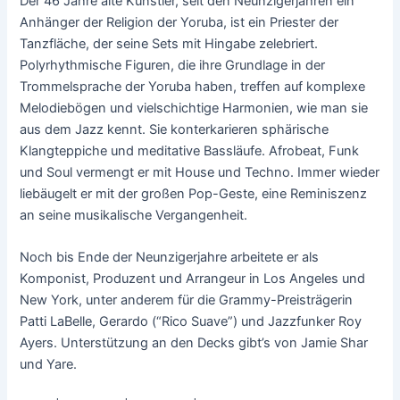
Der 46 Jahre alte Künstler, seit den Neunzigerjahren ein
Anhänger der Religion der Yoruba, ist ein Priester der
Tanzfläche, der seine Sets mit Hingabe zelebriert.
Polyrhythmische Figuren, die ihre Grundlage in der
Trommelsprache der Yoruba haben, treffen auf komplexe
Melodiebögen und vielschichtige Harmonien, wie man sie
aus dem Jazz kennt. Sie konterkarieren sphärische
Klangteppiche und meditative Bassläufe. Afrobeat, Funk
und Soul vermengt er mit House und Techno. Immer wieder
liebäugelt er mit der großen Pop-Geste, eine Reminiszenz
an seine musikalische Vergangenheit.
Noch bis Ende der Neunzigerjahre arbeitete er als
Komponist, Produzent und Arrangeur in Los Angeles und
New York, unter anderem für die Grammy-Preisträgerin
Patti LaBelle, Gerardo (“Rico Suave”) und Jazzfunker Roy
Ayers. Unterstützung an den Decks gibt’s von Jamie Shar
und Yare.